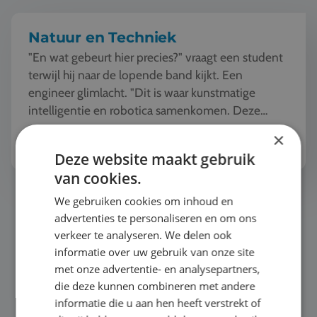
Natuur en Techniek
"En wat gebeurt hier precies?" vraagt een student
terwijl hij naar de lopende band kijkt. Een
engineer glimlacht. "Dit is waar kunstmatige
intelligentie en robotica samenkomen. Deze
machine ziet, l...
Bekijk het thema
×
Deze website maakt gebruik
van cookies.
Duurzaamheid
We gebruiken cookies om inhoud en
advertenties te personaliseren en om ons
verkeer te analyseren. We delen ook
informatie over uw gebruik van onze site
met onze advertentie- en analysepartners,
die deze kunnen combineren met andere
informatie die u aan hen heeft verstrekt of