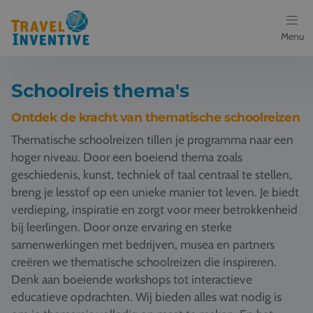
Menu
Bestemmingen
Schoolreis thema's
Schoolreis thema's
Ontdek de kracht van thematische schoolreizen
Thematische schoolreizen tillen je programma naar een
Voor docenten
hoger niveau. Door een boeiend thema zoals
geschiedenis, kunst, techniek of taal centraal te stellen,
Over ons
breng je lesstof op een unieke manier tot leven. Je biedt
verdieping, inspiratie en zorgt voor meer betrokkenheid
Een offerte aanvragen
bij leerlingen. Door onze ervaring en sterke
samenwerkingen met bedrijven, musea en partners
Referenties
creëren we thematische schoolreizen die inspireren.
Denk aan boeiende workshops tot interactieve
Nieuws
educatieve opdrachten. Wij bieden alles wat nodig is