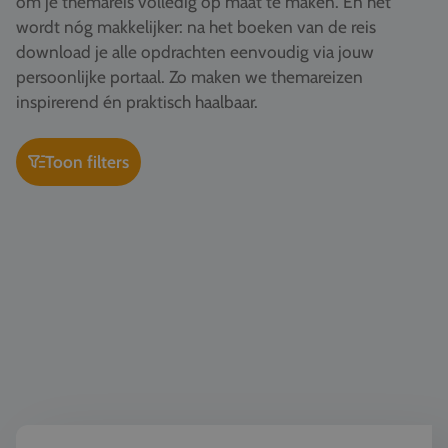
om je themareis volledig op maat te maken. En het
Vacatures
wordt nóg makkelijker: na het boeken van de reis
download je alle opdrachten eenvoudig via jouw
Contact
persoonlijke portaal. Zo maken we themareizen
076 522 30 57
inspirerend én praktisch haalbaar.
Klantportaal
Toon filters
Kunst & Cultuur