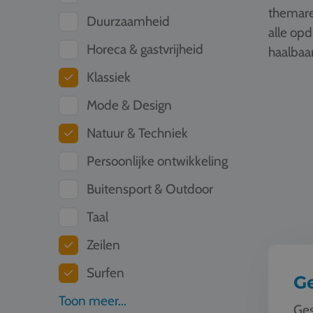
themare
Duurzaamheid
alle op
Horeca & gastvrijheid
haalbaar
Klassiek
Geschied
Mode & Design
Natuur & Techniek
Persoonlijke ontwikkeling
Buitensport & Outdoor
Taal
Zeilen
Surfen
G
Toon meer...
Ges