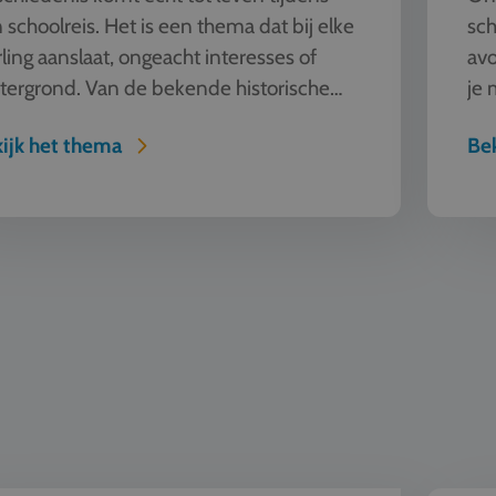
 schoolreis. Het is een thema dat bij elke
sch
rling aanslaat, ongeacht interesses of
avo
tergrond. Van de bekende historische
je 
temmingen als Berl...
lev
ijk het thema
Bek
 Techniek
Klassiek