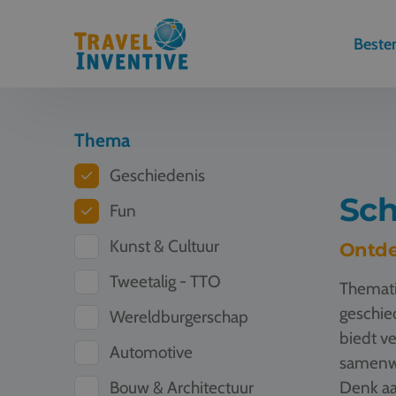
Best
Thema
Geschiedenis
Sch
Fun
Kunst & Cultuur
Ontde
Tweetalig - TTO
Themati
geschied
Wereldburgerschap
biedt ve
Automotive
samenwe
Bouw & Architectuur
Denk aa