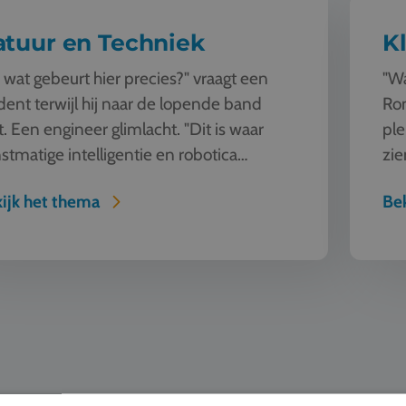
atuur en Techniek
K
 wat gebeurt hier precies?" vraagt een
"Wa
dent terwijl hij naar de lopende band
Rom
kt. Een engineer glimlacht. "Dit is waar
ple
stmatige intelligentie en robotica
zie
enkomen. Deze machine ziet, l...
nat
ijk het thema
Bek
Surfen