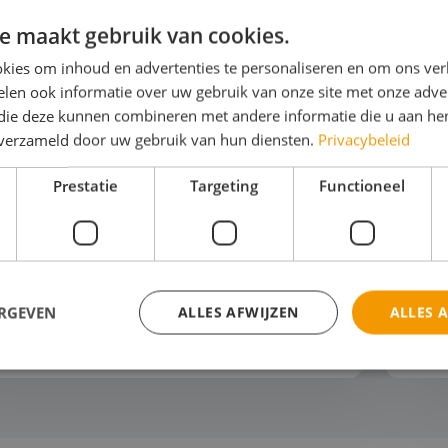
e maakt gebruik van cookies.
kies om inhoud en advertenties te personaliseren en om ons ver
len ook informatie over uw gebruik van onze site met onze adver
 die deze kunnen combineren met andere informatie die u aan hen
ilen
S
n verzameld door uw gebruik van hun diensten.
Privacybeleid
erland is één groot zeilklaslokaal. Van
Zet
Prestatie
Targeting
Functioneel
 IJsselmeer en het Markermeer tot de
wer
ese meren en de Waddenzee. Water,
aan
d en ruimte om samen echt in actie te
Lee
en. Elke dag ziet e...
hun
ijk het thema
Bek
ERGEVEN
ALLES AFWIJZEN
ALLES 