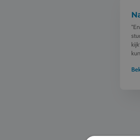
N
"En
stu
kij
kun
sam
Bek
Zeilen