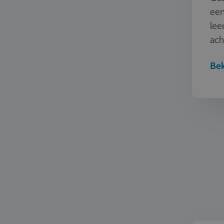
een
lee
ach
bes
Bek
Natuur en