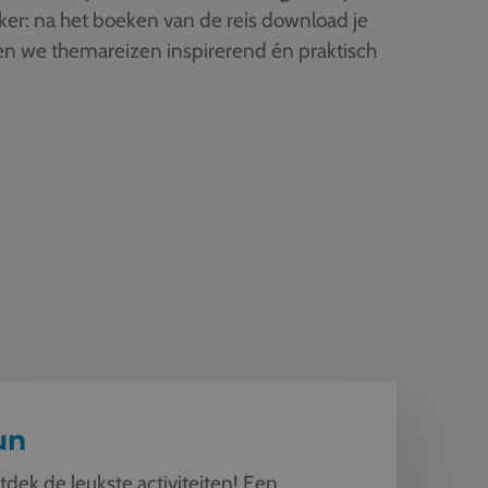
ker: na het boeken van de reis download je
ken we themareizen inspirerend én praktisch
un
dek de leukste activiteiten! Een