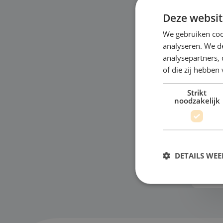
Deze websit
We gebruiken coo
analyseren. We de
analysepartners,
Ze
of die zij hebbe
Ned
Strikt
noodzakelijk
het
Fri
win
kom
Bek
DETAILS WE