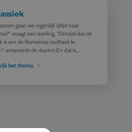
lassiek
arom gaan we eigenlijk altijd naar
e?" vraagt een leerling. "Omdat dat dé
k is om de Romeinse oudheid te
n" antwoordt de docent.En dat is
uurlijk zo! Rome en Athene ...
ijk het thema