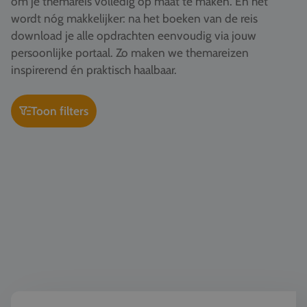
om je themareis volledig op maat te maken. En het
Vacatures
wordt nóg makkelijker: na het boeken van de reis
download je alle opdrachten eenvoudig via jouw
Contact
persoonlijke portaal. Zo maken we themareizen
076 522 30 57
inspirerend én praktisch haalbaar.
Klantportaal
Toon filters
Kunst & Cultuur