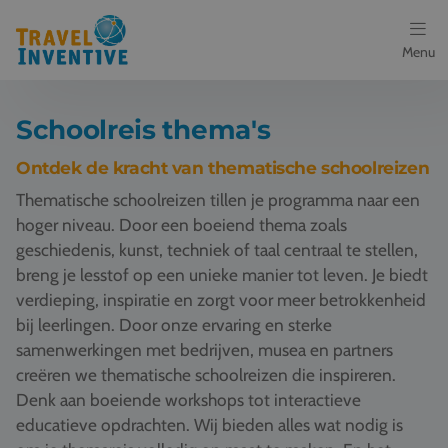
Menu
Bestemmingen
Schoolreis thema's
Schoolreis thema's
Ontdek de kracht van thematische schoolreizen
Thematische schoolreizen tillen je programma naar een
Voor docenten
hoger niveau. Door een boeiend thema zoals
geschiedenis, kunst, techniek of taal centraal te stellen,
Over ons
breng je lesstof op een unieke manier tot leven. Je biedt
verdieping, inspiratie en zorgt voor meer betrokkenheid
Een offerte aanvragen
bij leerlingen. Door onze ervaring en sterke
samenwerkingen met bedrijven, musea en partners
Referenties
creëren we thematische schoolreizen die inspireren.
Denk aan boeiende workshops tot interactieve
Nieuws
educatieve opdrachten. Wij bieden alles wat nodig is