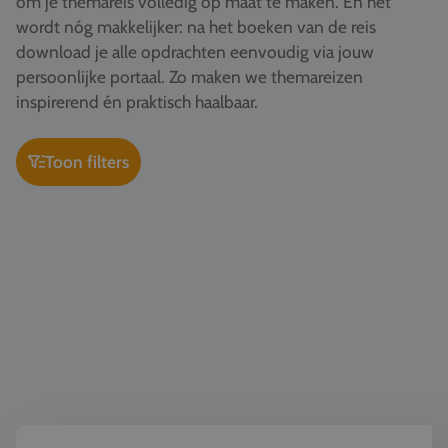
om je themareis volledig op maat te maken. En het
Vacatures
wordt nóg makkelijker: na het boeken van de reis
download je alle opdrachten eenvoudig via jouw
Contact
persoonlijke portaal. Zo maken we themareizen
076 522 30 57
inspirerend én praktisch haalbaar.
Klantportaal
Toon filters
Geschiedenis