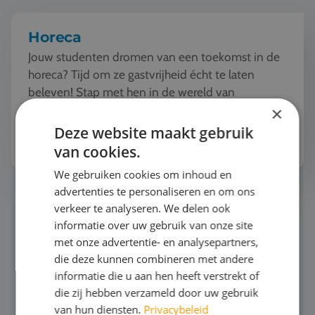
Horeca
Jouw studenten dromen van een toekomst in de
horeca? Tijd om ze gastvrijheid écht te laten
beleven! Stap met hen in de wereld van
gastronomie en ontdek hoe service een
×
kunstvorm wordt. Van w...
Deze website maakt gebruik
Bekijk het thema
van cookies.
We gebruiken cookies om inhoud en
advertenties te personaliseren en om ons
Zeilen
verkeer te analyseren. We delen ook
informatie over uw gebruik van onze site
met onze advertentie- en analysepartners,
die deze kunnen combineren met andere
informatie die u aan hen heeft verstrekt of
die zij hebben verzameld door uw gebruik
van hun diensten.
Privacybeleid