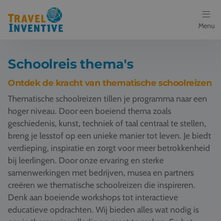
Menu
Bestemmingen
Schoolreis thema's
Schoolreis thema's
Ontdek de kracht van thematische schoolreizen
Thematische schoolreizen tillen je programma naar een
Voor docenten
hoger niveau. Door een boeiend thema zoals
geschiedenis, kunst, techniek of taal centraal te stellen,
Over ons
breng je lesstof op een unieke manier tot leven. Je biedt
verdieping, inspiratie en zorgt voor meer betrokkenheid
Een offerte aanvragen
bij leerlingen. Door onze ervaring en sterke
samenwerkingen met bedrijven, musea en partners
Referenties
creëren we thematische schoolreizen die inspireren.
Denk aan boeiende workshops tot interactieve
Nieuws
educatieve opdrachten. Wij bieden alles wat nodig is