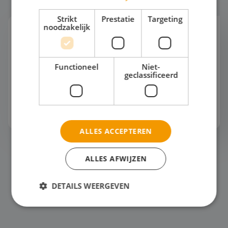
Strikt
Prestatie
Targeting
noodzakelijk
Zeilen
Nederland is één groot zeilklaslokaal. Van het
IJsselmeer en het Markermeer tot de Friese meren
Functioneel
Niet-
en de Waddenzee. Water, wind en ruimte om
geclassificeerd
samen echt in actie te komen. Elke dag ziet e...
Bekijk het thema
ALLES ACCEPTEREN
Surfen
ALLES AFWIJZEN
DETAILS WEERGEVEN