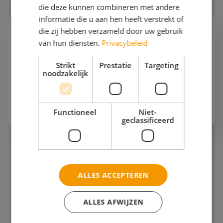
die deze kunnen combineren met andere
informatie die u aan hen heeft verstrekt of
die zij hebben verzameld door uw gebruik
Persoonlijke ontwikkeling
van hun diensten.
Privacybeleid
"Hoe laat je jouw leerlingen écht groeien tijdens
een schoolreis? Naast ontdekken op bestemming
Strikt
Prestatie
Targeting
ook als mens?" Die vraag houdt veel docenten
noodzakelijk
bezig. Een schoolreis draait om veel meer da...
Bekijk het thema
Functioneel
Niet-
geclassificeerd
Mode en Design
ALLES ACCEPTEREN
ALLES AFWIJZEN