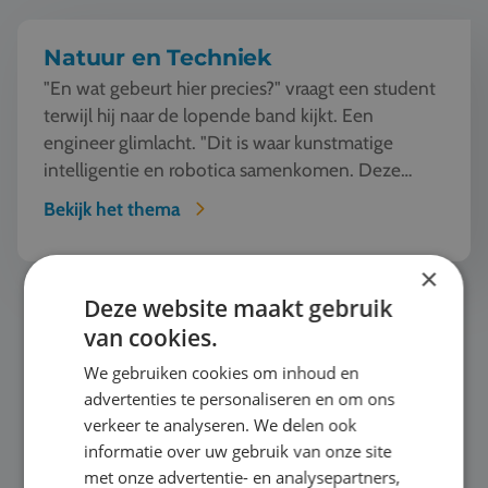
Natuur en Techniek
"En wat gebeurt hier precies?" vraagt een student
terwijl hij naar de lopende band kijkt. Een
engineer glimlacht. "Dit is waar kunstmatige
intelligentie en robotica samenkomen. Deze
machine ziet, l...
Bekijk het thema
×
Persoonlijke ontwikkeling
Deze website maakt gebruik
van cookies.
We gebruiken cookies om inhoud en
advertenties te personaliseren en om ons
verkeer te analyseren. We delen ook
informatie over uw gebruik van onze site
met onze advertentie- en analysepartners,