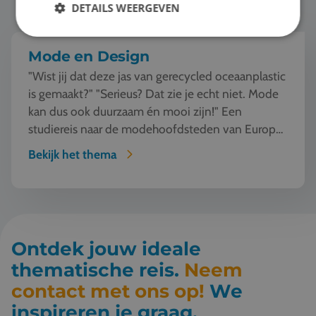
DETAILS WEERGEVEN
Mode en Design
"Wist jij dat deze jas van gerecycled oceaanplastic
is gemaakt?" "Serieus? Dat zie je echt niet. Mode
kan dus ook duurzaam én mooi zijn!" Een
studiereis naar de modehoofdsteden van Europa
o...
Bekijk het thema
Ontdek jouw ideale
thematische reis.
Neem
contact met ons op!
We
inspireren je graag.