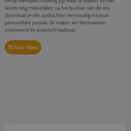
om je themareis volledig op maat te maken. En het
Vacatures
wordt nóg makkelijker: na het boeken van de reis
download je alle opdrachten eenvoudig via jouw
Contact
persoonlijke portaal. Zo maken we themareizen
076 522 30 57
inspirerend én praktisch haalbaar.
Klantportaal
Toon filters
Kunst & Cultuur