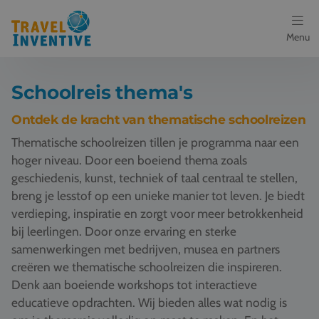
Menu
Bestemmingen
Schoolreis thema's
Schoolreis thema's
Ontdek de kracht van thematische schoolreizen
Thematische schoolreizen tillen je programma naar een
Voor docenten
hoger niveau. Door een boeiend thema zoals
geschiedenis, kunst, techniek of taal centraal te stellen,
Over ons
breng je lesstof op een unieke manier tot leven. Je biedt
verdieping, inspiratie en zorgt voor meer betrokkenheid
Een offerte aanvragen
bij leerlingen. Door onze ervaring en sterke
samenwerkingen met bedrijven, musea en partners
Referenties
creëren we thematische schoolreizen die inspireren.
Denk aan boeiende workshops tot interactieve
Nieuws
educatieve opdrachten. Wij bieden alles wat nodig is