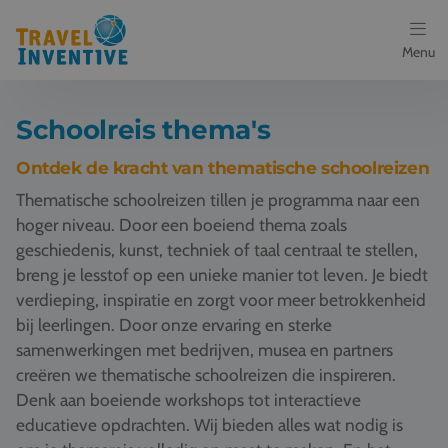
Menu
Bestemmingen
Schoolreis thema's
Schoolreis thema's
Ontdek de kracht van thematische schoolreizen
Thematische schoolreizen tillen je programma naar een
Voor docenten
hoger niveau. Door een boeiend thema zoals
geschiedenis, kunst, techniek of taal centraal te stellen,
Over ons
breng je lesstof op een unieke manier tot leven. Je biedt
verdieping, inspiratie en zorgt voor meer betrokkenheid
Een offerte aanvragen
bij leerlingen. Door onze ervaring en sterke
samenwerkingen met bedrijven, musea en partners
Referenties
creëren we thematische schoolreizen die inspireren.
Denk aan boeiende workshops tot interactieve
Nieuws
educatieve opdrachten. Wij bieden alles wat nodig is