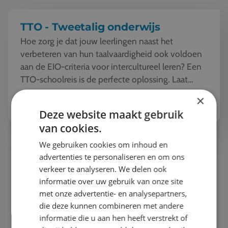
TTO - Tweetalig onderwijs
Hoe zorg je dat jouw leerlingen naast het
verbeteren van hun taalvaardigheid ook voldoen
aan de EIO-criteria voor intercultureel leren? Een
TTO-schoolreis is de perfecte oplossing. Laat
jouw l...
Bekijk het thema
×
Deze website maakt gebruik
van cookies.
Taal
We gebruiken cookies om inhoud en
advertenties te personaliseren en om ons
verkeer te analyseren. We delen ook
informatie over uw gebruik van onze site
met onze advertentie- en analysepartners,
die deze kunnen combineren met andere
informatie die u aan hen heeft verstrekt of