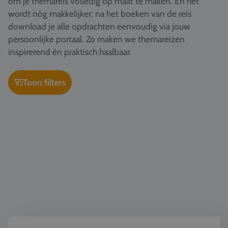
om je themareis volledig op maat te maken. En het
Vacatures
wordt nóg makkelijker: na het boeken van de reis
download je alle opdrachten eenvoudig via jouw
Contact
persoonlijke portaal. Zo maken we themareizen
076 522 30 57
inspirerend én praktisch haalbaar.
Klantportaal
Toon filters
Kunst & Cultuur