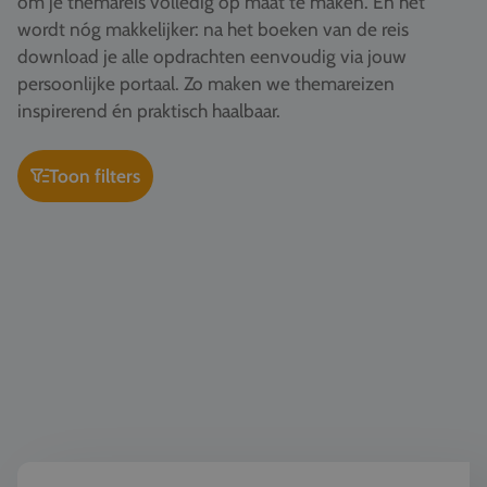
om je themareis volledig op maat te maken. En het
Vacatures
wordt nóg makkelijker: na het boeken van de reis
download je alle opdrachten eenvoudig via jouw
Contact
persoonlijke portaal. Zo maken we themareizen
076 522 30 57
inspirerend én praktisch haalbaar.
Klantportaal
Toon filters
Geschiedenis