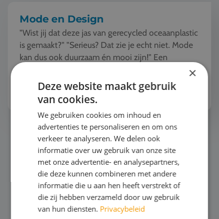
Mode en Design
"Wist jij dat deze jas van gerecycled oceaanplastic
is gemaakt?" "Serieus? Dat zie je echt niet. Mode
kan dus ook duurzaam én mooi zijn!" Een
studiereis naar de modehoofdsteden van Europa
×
o...
Deze website maakt gebruik
Bekijk het thema
van cookies.
We gebruiken cookies om inhoud en
advertenties te personaliseren en om ons
Surfen
verkeer te analyseren. We delen ook
informatie over uw gebruik van onze site
met onze advertentie- en analysepartners,
die deze kunnen combineren met andere
informatie die u aan hen heeft verstrekt of
die zij hebben verzameld door uw gebruik
van hun diensten.
Privacybeleid