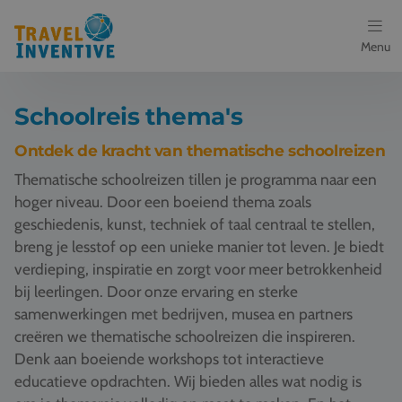
Menu
Bestemmingen
Schoolreis thema's
Schoolreis thema's
Ontdek de kracht van thematische schoolreizen
Thematische schoolreizen tillen je programma naar een
Voor docenten
hoger niveau. Door een boeiend thema zoals
geschiedenis, kunst, techniek of taal centraal te stellen,
Over ons
breng je lesstof op een unieke manier tot leven. Je biedt
verdieping, inspiratie en zorgt voor meer betrokkenheid
Een offerte aanvragen
bij leerlingen. Door onze ervaring en sterke
samenwerkingen met bedrijven, musea en partners
Referenties
creëren we thematische schoolreizen die inspireren.
Denk aan boeiende workshops tot interactieve
Nieuws
educatieve opdrachten. Wij bieden alles wat nodig is