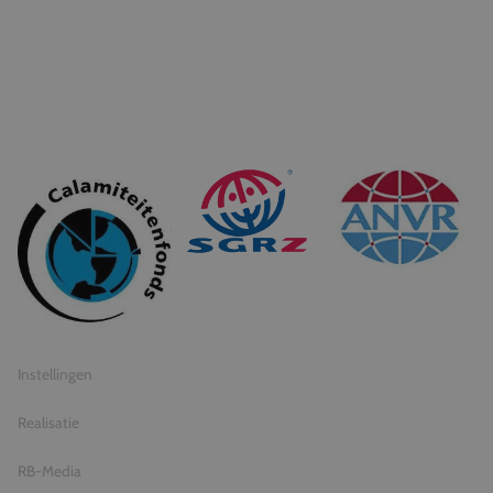
© 2026 Travel Inventive
Algemene voorwaarden
Privacy statement
Instellingen
Realisatie
RB-Media