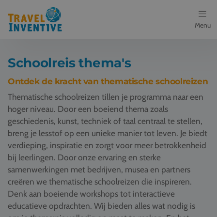
Menu
Bestemmingen
Schoolreis thema's
Schoolreis thema's
Ontdek de kracht van thematische schoolreizen
Thematische schoolreizen tillen je programma naar een
Voor docenten
hoger niveau. Door een boeiend thema zoals
geschiedenis, kunst, techniek of taal centraal te stellen,
Over ons
breng je lesstof op een unieke manier tot leven. Je biedt
verdieping, inspiratie en zorgt voor meer betrokkenheid
Een offerte aanvragen
bij leerlingen. Door onze ervaring en sterke
samenwerkingen met bedrijven, musea en partners
Referenties
creëren we thematische schoolreizen die inspireren.
Denk aan boeiende workshops tot interactieve
Nieuws
educatieve opdrachten. Wij bieden alles wat nodig is