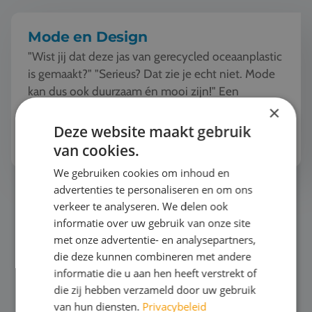
Mode en Design
"Wist jij dat deze jas van gerecycled oceaanplastic
is gemaakt?" "Serieus? Dat zie je echt niet. Mode
kan dus ook duurzaam én mooi zijn!" Een
studiereis naar de modehoofdsteden van Europa
×
o...
Deze website maakt gebruik
Bekijk het thema
van cookies.
We gebruiken cookies om inhoud en
advertenties te personaliseren en om ons
Zeilen
verkeer te analyseren. We delen ook
informatie over uw gebruik van onze site
met onze advertentie- en analysepartners,
die deze kunnen combineren met andere
informatie die u aan hen heeft verstrekt of
die zij hebben verzameld door uw gebruik
van hun diensten.
Privacybeleid