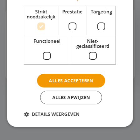
Strikt
Prestatie
Targeting
noodzakelijk
Zeilen
Nederland is één groot zeilklaslokaal. Van het
IJsselmeer en het Markermeer tot de Friese meren
Functioneel
Niet-
en de Waddenzee. Water, wind en ruimte om
geclassificeerd
samen echt in actie te komen. Elke dag ziet e...
Bekijk het thema
ALLES ACCEPTEREN
Surfen
ALLES AFWIJZEN
DETAILS WEERGEVEN