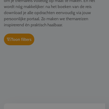
om je themareis volledig op maat te maken. En het
Vacatures
wordt nóg makkelijker: na het boeken van de reis
download je alle opdrachten eenvoudig via jouw
Contact
persoonlijke portaal. Zo maken we themareizen
076 522 30 57
inspirerend én praktisch haalbaar.
Klantportaal
Toon filters
Geschiedenis