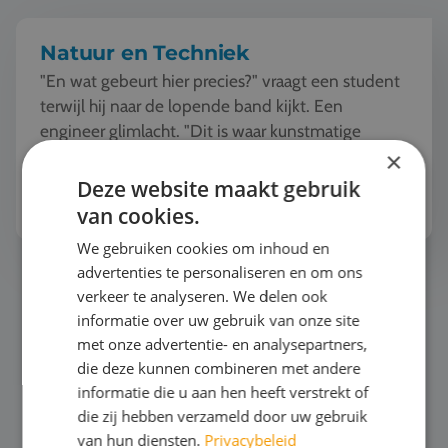
Natuur en Techniek
"En wat gebeurt hier precies?" vraagt een student
terwijl hij naar de lopende band kijkt. Een
engineer glimlacht. "Dit is waar kunstmatige
intelligentie en robotica samenkomen. Deze
×
machine ziet, l...
Deze website maakt gebruik
Bekijk het thema
van cookies.
We gebruiken cookies om inhoud en
advertenties te personaliseren en om ons
Zeilen
verkeer te analyseren. We delen ook
informatie over uw gebruik van onze site
met onze advertentie- en analysepartners,
die deze kunnen combineren met andere
informatie die u aan hen heeft verstrekt of
die zij hebben verzameld door uw gebruik
van hun diensten.
Privacybeleid