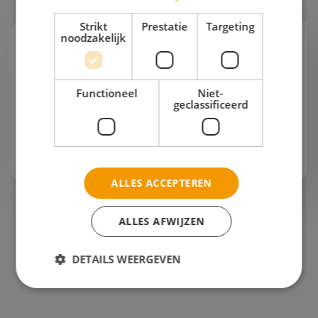
Strikt
Prestatie
Targeting
noodzakelijk
Zeilen
Nederland is één groot zeilklaslokaal. Van het
IJsselmeer en het Markermeer tot de Friese meren
Functioneel
Niet-
en de Waddenzee. Water, wind en ruimte om
geclassificeerd
samen echt in actie te komen. Elke dag ziet e...
Bekijk het thema
ALLES ACCEPTEREN
Surfen
ALLES AFWIJZEN
DETAILS WEERGEVEN