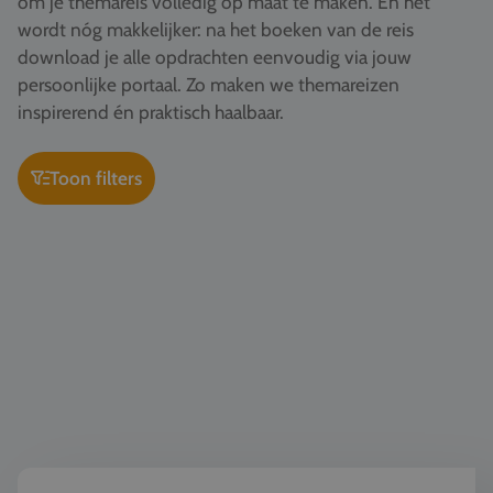
om je themareis volledig op maat te maken. En het
Vacatures
wordt nóg makkelijker: na het boeken van de reis
download je alle opdrachten eenvoudig via jouw
Contact
persoonlijke portaal. Zo maken we themareizen
076 522 30 57
inspirerend én praktisch haalbaar.
Klantportaal
Toon filters
Wereldburgerschap & democratie