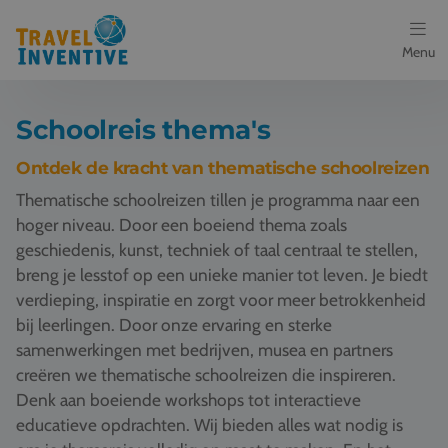
Menu
Bestemmingen
Schoolreis thema's
Schoolreis thema's
Ontdek de kracht van thematische schoolreizen
Thematische schoolreizen tillen je programma naar een
Voor docenten
hoger niveau. Door een boeiend thema zoals
geschiedenis, kunst, techniek of taal centraal te stellen,
Over ons
breng je lesstof op een unieke manier tot leven. Je biedt
verdieping, inspiratie en zorgt voor meer betrokkenheid
Een offerte aanvragen
bij leerlingen. Door onze ervaring en sterke
samenwerkingen met bedrijven, musea en partners
Referenties
creëren we thematische schoolreizen die inspireren.
Denk aan boeiende workshops tot interactieve
Nieuws
educatieve opdrachten. Wij bieden alles wat nodig is