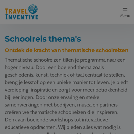
Menu
Bestemmingen
Schoolreis thema's
Schoolreis thema's
Ontdek de kracht van thematische schoolreizen
Thematische schoolreizen tillen je programma naar een
Voor docenten
hoger niveau. Door een boeiend thema zoals
geschiedenis, kunst, techniek of taal centraal te stellen,
Over ons
breng je lesstof op een unieke manier tot leven. Je biedt
verdieping, inspiratie en zorgt voor meer betrokkenheid
Een offerte aanvragen
bij leerlingen. Door onze ervaring en sterke
samenwerkingen met bedrijven, musea en partners
Referenties
creëren we thematische schoolreizen die inspireren.
Denk aan boeiende workshops tot interactieve
Nieuws
educatieve opdrachten. Wij bieden alles wat nodig is