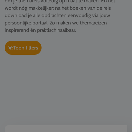
om je themareis volledig op maat te maken. En het
Vacatures
wordt nóg makkelijker: na het boeken van de reis
download je alle opdrachten eenvoudig via jouw
Contact
persoonlijke portaal. Zo maken we themareizen
076 522 30 57
inspirerend én praktisch haalbaar.
Klantportaal
Toon filters
Wereldburgerschap & democratie