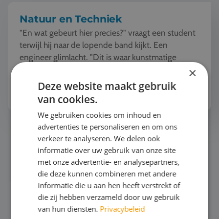
Natuur en Techniek
"En wat gebeurt hier precies?" vraagt een student
terwijl hij naar de lopende band kijkt. Een
engineer glimlacht. "Dit is waar kunstmatige
intelligentie en robotica samenkomen. Deze
×
machine ziet, l...
Deze website maakt gebruik
Bekijk het thema
van cookies.
We gebruiken cookies om inhoud en
advertenties te personaliseren en om ons
Surfen
verkeer te analyseren. We delen ook
informatie over uw gebruik van onze site
met onze advertentie- en analysepartners,
die deze kunnen combineren met andere
informatie die u aan hen heeft verstrekt of
die zij hebben verzameld door uw gebruik
van hun diensten.
Privacybeleid