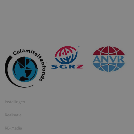
© 2026 Travel Inventive
Algemene voorwaarden
Privacy statement
Instellingen
Realisatie
RB-Media