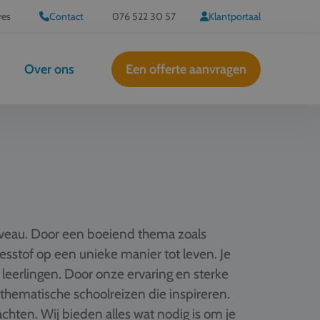
res
Contact
076 522 30 57
Klantportaal
Over ons
Een offerte aanvragen
iveau. Door een boeiend thema zoals
 lesstof op een unieke manier tot leven. Je
 leerlingen. Door onze ervaring en sterke
hematische schoolreizen die inspireren.
hten. Wij bieden alles wat nodig is om je