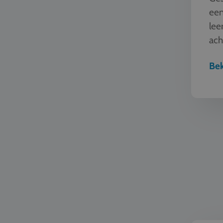
een
lee
ach
bes
Bek
Zeilen