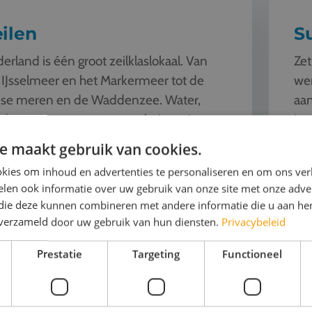
ilen
S
erland is één groot zeilklaslokaal. Van
Zet
 IJsselmeer en het Markermeer tot de
wer
ese meren en de Waddenzee. Water,
aan
d en ruimte om samen echt in actie te
Lee
en. Elke dag ziet e...
hun
e maakt gebruik van cookies.
ijk het thema
Bek
kies om inhoud en advertenties te personaliseren en om ons ver
len ook informatie over uw gebruik van onze site met onze adver
 die deze kunnen combineren met andere informatie die u aan hen
n verzameld door uw gebruik van hun diensten.
Privacybeleid
Prestatie
Targeting
Functioneel