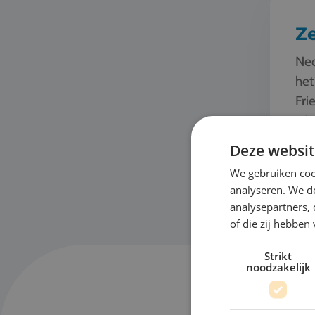
Ze
Ned
het
Fri
win
kom
Deze websit
Bek
We gebruiken coo
analyseren. We de
analysepartners,
of die zij hebbe
Strikt
noodzakelijk