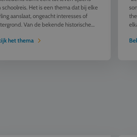
 schoolreis. Het is een thema dat bij elke
som
rling aanslaat, ongeacht interesses of
the
tergrond. Van de bekende historische
elk
temmingen als Berl...
sch
ijk het thema
Bek
Surfen