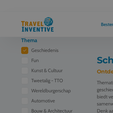
Best
Thema
Geschiedenis
Sch
Fun
Kunst & Cultuur
Ontde
Tweetalig - TTO
Themati
geschied
Wereldburgerschap
biedt ve
Automotive
samenwe
Bouw & Architectuur
Denk aa