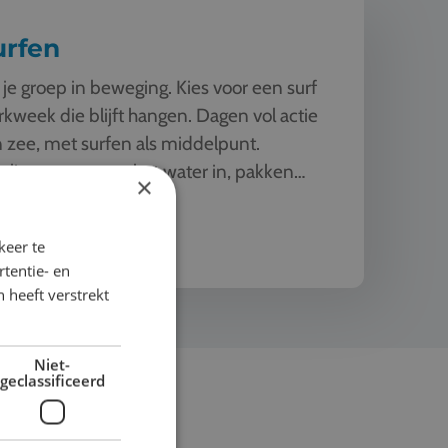
urfen
 je groep in beweging. Kies voor een surf
kweek die blijft hangen. Dagen vol actie
 zee, met surfen als middelpunt.
rlingen stappen het water in, pakken
×
 board en gaan. Vallen, opsta...
ijk het thema
keer te
tentie- en
 heeft verstrekt
Niet-
geclassificeerd