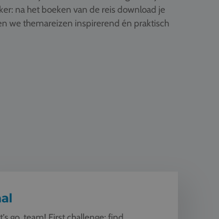
ker: na het boeken van de reis download je
ken we themareizen inspirerend én praktisch
al
t’s go, team! First challenge: find