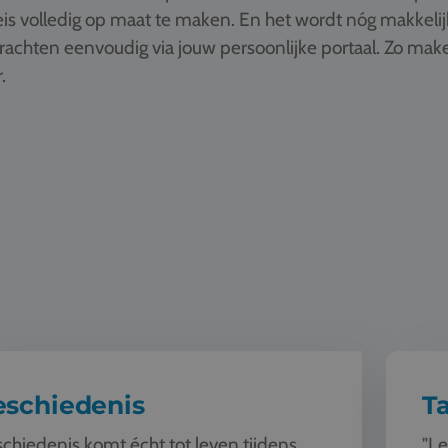
is volledig op maat te maken. En het wordt nóg makkelij
drachten eenvoudig via jouw persoonlijke portaal. Zo ma
.
enis
Taal
eschiedenis
Ta
chiedenis komt écht tot leven tijdens
"Le