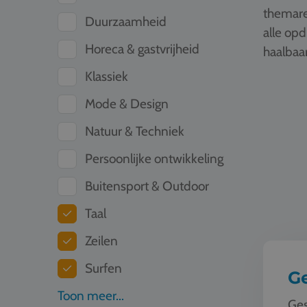
themare
Duurzaamheid
alle op
Horeca & gastvrijheid
haalbaar
Klassiek
Geschied
Mode & Design
Natuur & Techniek
Persoonlijke ontwikkeling
Buitensport & Outdoor
Taal
Zeilen
Surfen
G
Toon meer...
Ges