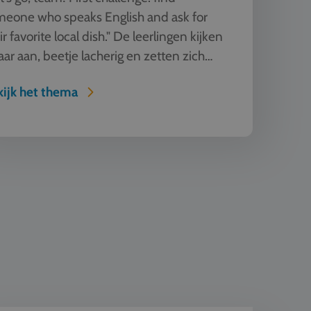
eone who speaks English and ask for
ir favorite local dish." De leerlingen kijken
aar aan, beetje lacherig en zetten zich
rap. Deze les blij...
ijk het thema