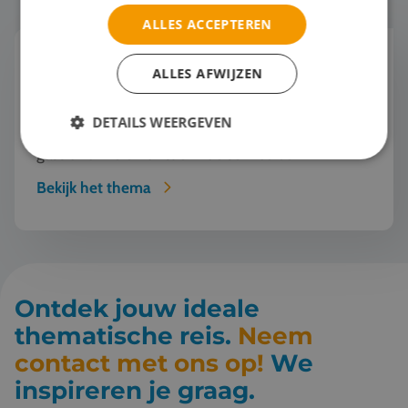
ALLES ACCEPTEREN
Horeca
ALLES AFWIJZEN
Jouw studenten dromen van een toekomst in de
horeca? Tijd om ze gastvrijheid écht te laten
DETAILS WEERGEVEN
beleven! Stap met hen in de wereld van
gastronomie en ontdek hoe service een
kunstvorm wordt. Van w...
Bekijk het thema
Ontdek jouw ideale
thematische reis.
Neem
contact met ons op!
We
inspireren je graag.