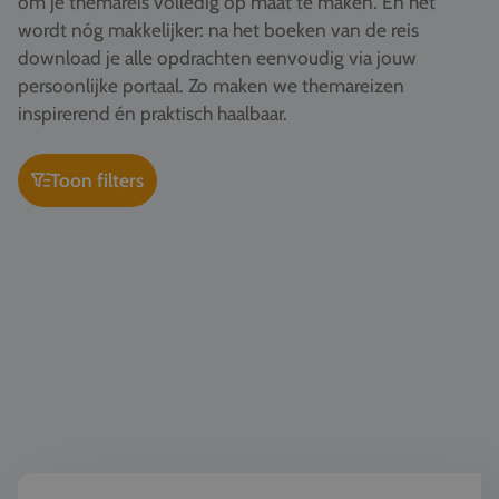
om je themareis volledig op maat te maken. En het
Vacatures
wordt nóg makkelijker: na het boeken van de reis
download je alle opdrachten eenvoudig via jouw
Contact
persoonlijke portaal. Zo maken we themareizen
076 522 30 57
inspirerend én praktisch haalbaar.
Klantportaal
Toon filters
Kunst & Cultuur