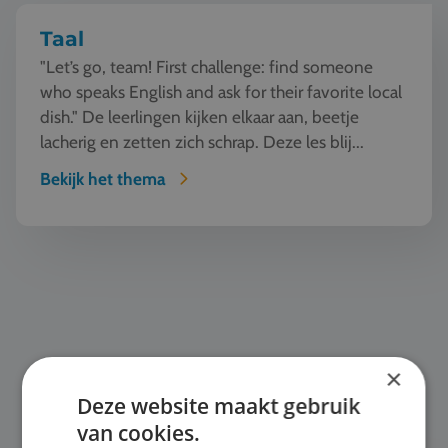
Taal
"Let’s go, team! First challenge: find someone
who speaks English and ask for their favorite local
dish." De leerlingen kijken elkaar aan, beetje
lacherig en zetten zich schrap. Deze les blij...
Bekijk het thema
Mode en Design
×
Deze website maakt gebruik
van cookies.