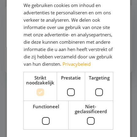
We gebruiken cookies om inhoud en
advertenties te personaliseren en om ons
Mode en Design
verkeer te analyseren. We delen ook
"Wist jij dat deze jas van gerecycled oceaanplastic
informatie over uw gebruik van onze site
is gemaakt?" "Serieus? Dat zie je echt niet. Mode
met onze advertentie- en analysepartners,
kan dus ook duurzaam én mooi zijn!" Een
die deze kunnen combineren met andere
studiereis naar de modehoofdsteden van Europa
informatie die u aan hen heeft verstrekt of
o...
die zij hebben verzameld door uw gebruik
Bekijk het thema
van hun diensten.
Privacybeleid
Strikt
Prestatie
Targeting
noodzakelijk
Horeca
Functioneel
Niet-
geclassificeerd