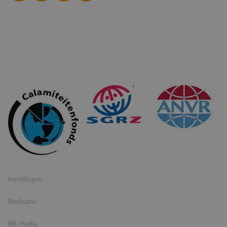
© 2026 Travel Inventive
Algemene voorwaarden
Privacy statement
Instellingen
Realisatie
RB-Media