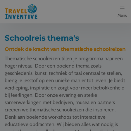
Menu
Bestemmingen
Schoolreis thema's
Schoolreis thema's
Ontdek de kracht van thematische schoolreizen
Thematische schoolreizen tillen je programma naar een
Voor docenten
hoger niveau. Door een boeiend thema zoals
geschiedenis, kunst, techniek of taal centraal te stellen,
Over ons
breng je lesstof op een unieke manier tot leven. Je biedt
verdieping, inspiratie en zorgt voor meer betrokkenheid
Een offerte aanvragen
bij leerlingen. Door onze ervaring en sterke
samenwerkingen met bedrijven, musea en partners
Referenties
creëren we thematische schoolreizen die inspireren.
Denk aan boeiende workshops tot interactieve
Nieuws
educatieve opdrachten. Wij bieden alles wat nodig is