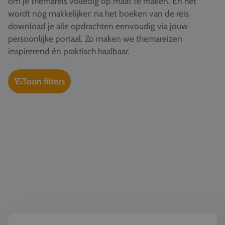
om je themareis volledig op maat te maken. En het
Vacatures
wordt nóg makkelijker: na het boeken van de reis
download je alle opdrachten eenvoudig via jouw
Contact
persoonlijke portaal. Zo maken we themareizen
076 522 30 57
inspirerend én praktisch haalbaar.
Klantportaal
Toon filters
Wereldburgerschap & democratie