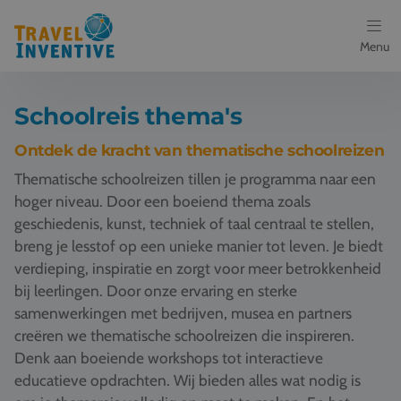
Menu
Bestemmingen
Schoolreis thema's
Schoolreis thema's
Ontdek de kracht van thematische schoolreizen
Thematische schoolreizen tillen je programma naar een
Voor docenten
hoger niveau. Door een boeiend thema zoals
geschiedenis, kunst, techniek of taal centraal te stellen,
Over ons
breng je lesstof op een unieke manier tot leven. Je biedt
verdieping, inspiratie en zorgt voor meer betrokkenheid
Een offerte aanvragen
bij leerlingen. Door onze ervaring en sterke
samenwerkingen met bedrijven, musea en partners
Referenties
creëren we thematische schoolreizen die inspireren.
Denk aan boeiende workshops tot interactieve
Nieuws
educatieve opdrachten. Wij bieden alles wat nodig is