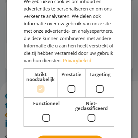
We gebruiken cookies om inhoud en
advertenties te personaliseren en om ons
Horeca
verkeer te analyseren. We delen ook
Jouw studenten dromen van een toekomst in de
informatie over uw gebruik van onze site
horeca? Tijd om ze gastvrijheid écht te laten
met onze advertentie- en analysepartners,
beleven! Stap met hen in de wereld van
die deze kunnen combineren met andere
gastronomie en ontdek hoe service een
informatie die u aan hen heeft verstrekt of
kunstvorm wordt. Van w...
die zij hebben verzameld door uw gebruik
Bekijk het thema
van hun diensten.
Privacybeleid
Strikt
Prestatie
Targeting
noodzakelijk
Ontdek jouw ideale
Functioneel
Niet-
thematische reis.
Neem
geclassificeerd
contact met ons op!
We
inspireren je graag.
Start vandaag nog met het plannen van jouw