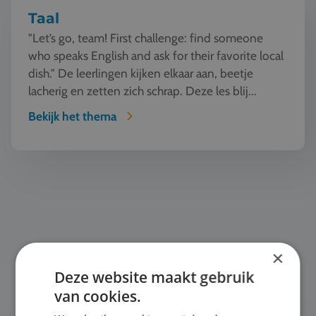
Taal
"Let’s go, team! First challenge: find someone
who speaks English and ask for their favorite local
dish." De leerlingen kijken elkaar aan, beetje
lacherig en zetten zich schrap. Deze les blij...
Bekijk het thema
Horeca
×
Deze website maakt gebruik
van cookies.