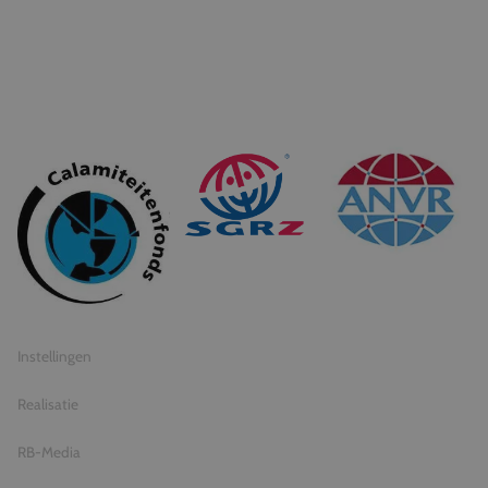
© 2026 Travel Inventive
Algemene voorwaarden
Privacy statement
Instellingen
Realisatie
RB-Media