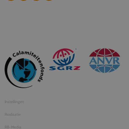
© 2026 Travel Inventive
Algemene voorwaarden
Privacy statement
Instellingen
Realisatie
RB-Media