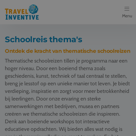
Menu
Bestemmingen
Schoolreis thema's
Schoolreis thema's
Ontdek de kracht van thematische schoolreizen
Thematische schoolreizen tillen je programma naar een
Voor docenten
hoger niveau. Door een boeiend thema zoals
geschiedenis, kunst, techniek of taal centraal te stellen,
Over ons
breng je lesstof op een unieke manier tot leven. Je biedt
verdieping, inspiratie en zorgt voor meer betrokkenheid
Een offerte aanvragen
bij leerlingen. Door onze ervaring en sterke
samenwerkingen met bedrijven, musea en partners
Referenties
creëren we thematische schoolreizen die inspireren.
Denk aan boeiende workshops tot interactieve
Nieuws
educatieve opdrachten. Wij bieden alles wat nodig is