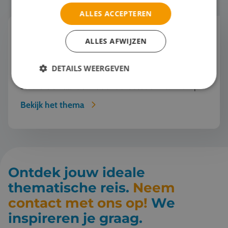
ALLES ACCEPTEREN
Mode en Design
ALLES AFWIJZEN
"Wist jij dat deze jas van gerecycled oceaanplastic
is gemaakt?" "Serieus? Dat zie je echt niet. Mode
DETAILS WEERGEVEN
kan dus ook duurzaam én mooi zijn!" Een
studiereis naar de modehoofdsteden van Europa
o...
Bekijk het thema
Ontdek jouw ideale
thematische reis.
Neem
contact met ons op!
We
inspireren je graag.