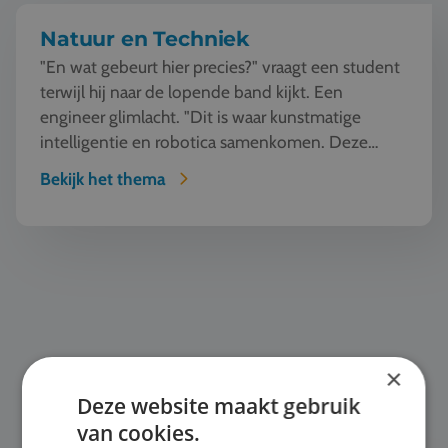
Natuur en Techniek
"En wat gebeurt hier precies?" vraagt een student
terwijl hij naar de lopende band kijkt. Een
engineer glimlacht. "Dit is waar kunstmatige
intelligentie en robotica samenkomen. Deze
machine ziet, l...
Bekijk het thema
Klassiek
×
Deze website maakt gebruik
van cookies.