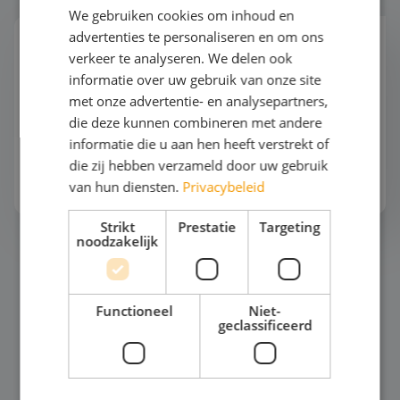
We gebruiken cookies om inhoud en
advertenties te personaliseren en om ons
Klassiek
verkeer te analyseren. We delen ook
"Waarom gaan we eigenlijk altijd naar
informatie over uw gebruik van onze site
Rome?" vraagt een leerling. "Omdat dat dé plek is
met onze advertentie- en analysepartners,
om de Romeinse oudheid te zien" antwoordt de
die deze kunnen combineren met andere
docent.En dat is natuurlijk zo! Rome en Athene ...
informatie die u aan hen heeft verstrekt of
die zij hebben verzameld door uw gebruik
Bekijk het thema
van hun diensten.
Privacybeleid
Strikt
Prestatie
Targeting
noodzakelijk
Mode en Design
Functioneel
Niet-
geclassificeerd