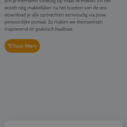
om je themareis volledig op maat te maken. En het
Vacatures
wordt nóg makkelijker: na het boeken van de reis
download je alle opdrachten eenvoudig via jouw
Contact
persoonlijke portaal. Zo maken we themareizen
076 522 30 57
inspirerend én praktisch haalbaar.
Klantportaal
Toon filters
Wereldburgerschap & democratie