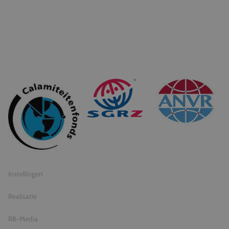
© 2026 Travel Inventive
Algemene voorwaarden
Privacy statement
Instellingen
Realisatie
RB-Media