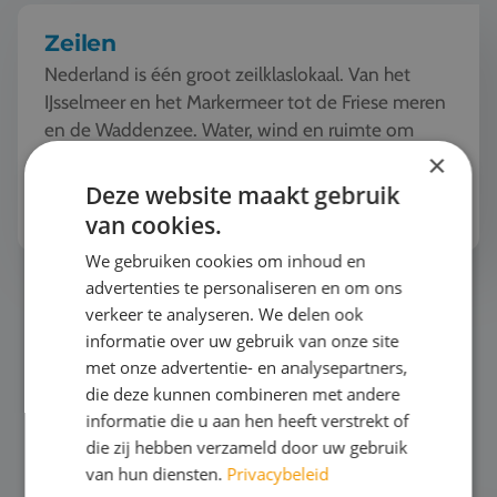
Zeilen
Nederland is één groot zeilklaslokaal. Van het
IJsselmeer en het Markermeer tot de Friese meren
en de Waddenzee. Water, wind en ruimte om
samen echt in actie te komen. Elke dag ziet e...
×
Deze website maakt gebruik
Bekijk het thema
van cookies.
We gebruiken cookies om inhoud en
advertenties te personaliseren en om ons
Surfen
verkeer te analyseren. We delen ook
informatie over uw gebruik van onze site
met onze advertentie- en analysepartners,
die deze kunnen combineren met andere
informatie die u aan hen heeft verstrekt of
die zij hebben verzameld door uw gebruik
van hun diensten.
Privacybeleid