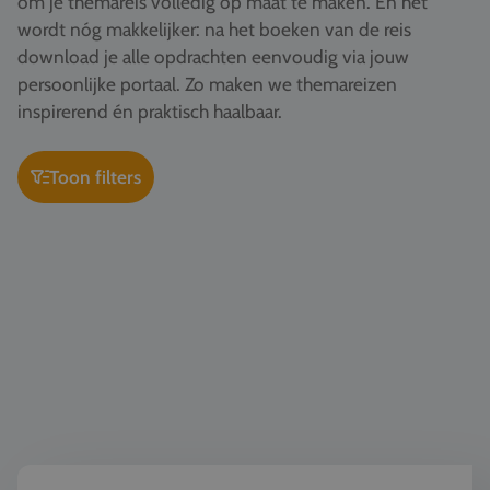
om je themareis volledig op maat te maken. En het
Vacatures
wordt nóg makkelijker: na het boeken van de reis
download je alle opdrachten eenvoudig via jouw
Contact
persoonlijke portaal. Zo maken we themareizen
076 522 30 57
inspirerend én praktisch haalbaar.
Klantportaal
Toon filters
Kunst & Cultuur