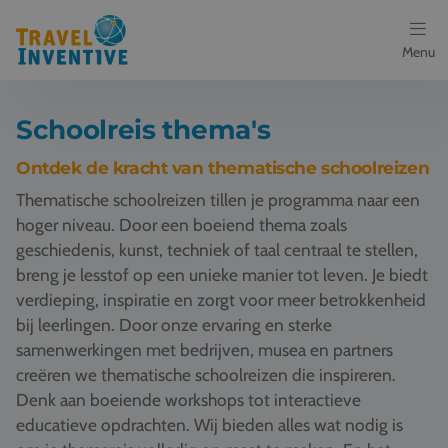
Menu
Bestemmingen
Schoolreis thema's
Schoolreis thema's
Ontdek de kracht van thematische schoolreizen
Thematische schoolreizen tillen je programma naar een
Voor docenten
hoger niveau. Door een boeiend thema zoals
geschiedenis, kunst, techniek of taal centraal te stellen,
Over ons
breng je lesstof op een unieke manier tot leven. Je biedt
verdieping, inspiratie en zorgt voor meer betrokkenheid
Een offerte aanvragen
bij leerlingen. Door onze ervaring en sterke
samenwerkingen met bedrijven, musea en partners
Referenties
creëren we thematische schoolreizen die inspireren.
Denk aan boeiende workshops tot interactieve
Nieuws
educatieve opdrachten. Wij bieden alles wat nodig is