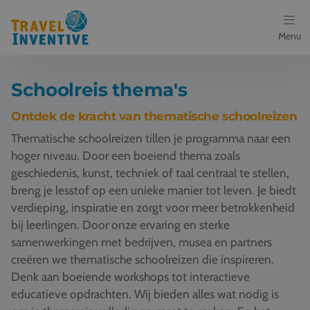
Menu
Bestemmingen
Schoolreis thema's
Schoolreis thema's
Ontdek de kracht van thematische schoolreizen
Thematische schoolreizen tillen je programma naar een
Voor docenten
hoger niveau. Door een boeiend thema zoals
geschiedenis, kunst, techniek of taal centraal te stellen,
Over ons
breng je lesstof op een unieke manier tot leven. Je biedt
verdieping, inspiratie en zorgt voor meer betrokkenheid
Een offerte aanvragen
bij leerlingen. Door onze ervaring en sterke
samenwerkingen met bedrijven, musea en partners
Referenties
creëren we thematische schoolreizen die inspireren.
Denk aan boeiende workshops tot interactieve
Nieuws
educatieve opdrachten. Wij bieden alles wat nodig is