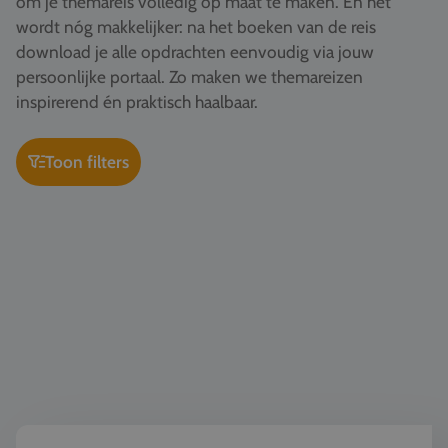
om je themareis volledig op maat te maken. En het
Vacatures
wordt nóg makkelijker: na het boeken van de reis
download je alle opdrachten eenvoudig via jouw
Contact
persoonlijke portaal. Zo maken we themareizen
076 522 30 57
inspirerend én praktisch haalbaar.
Klantportaal
Toon filters
Kunst & Cultuur