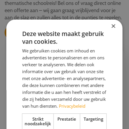
thematische schoolreis! Bel ons of vraag direct online
een offerte aan – wij gaan graag vrijblijvend voor je
aan de slag en zullen alles tot in de puntjes te regelen.
×
Vraag jouw thematische offerte aan
Deze website maakt gebruik
van cookies.
We gebruiken cookies om inhoud en
advertenties te personaliseren en om ons
Ik help je graag verder!
verkeer te analyseren. We delen ook
informatie over uw gebruik van onze site
Esther
met onze advertentie- en analysepartners,
Projectleider schoolreizen & Finance
die deze kunnen combineren met andere
informatie die u aan hen heeft verstrekt of
Gaan we samen aan de slag?
die zij hebben verzameld door uw gebruik
van hun diensten.
Privacybeleid
Bel mij op
076 522 30 57
Strikt
Prestatie
Targeting
Of stuur mij
een e-mail
noodzakelijk