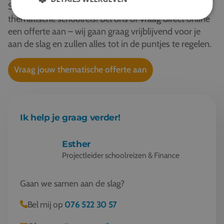
Start vandaag nog met het plannen van jouw
thematische schoolreis! Bel ons of vraag direct online
een offerte aan – wij gaan graag vrijblijvend voor je
aan de slag en zullen alles tot in de puntjes te regelen.
Vraag jouw thematische offerte aan
Ik help je graag verder!
Esther
Projectleider schoolreizen & Finance
Gaan we samen aan de slag?
Bel mij op
076 522 30 57