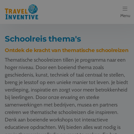
Menu
Bestemmingen
Schoolreis thema's
Schoolreis thema's
Ontdek de kracht van thematische schoolreizen
Thematische schoolreizen tillen je programma naar een
Voor docenten
hoger niveau. Door een boeiend thema zoals
geschiedenis, kunst, techniek of taal centraal te stellen,
Over ons
breng je lesstof op een unieke manier tot leven. Je biedt
verdieping, inspiratie en zorgt voor meer betrokkenheid
Een offerte aanvragen
bij leerlingen. Door onze ervaring en sterke
samenwerkingen met bedrijven, musea en partners
Referenties
creëren we thematische schoolreizen die inspireren.
Denk aan boeiende workshops tot interactieve
Nieuws
educatieve opdrachten. Wij bieden alles wat nodig is