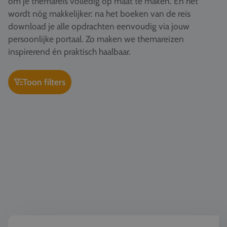
om je themareis volledig op maat te maken. En het
Vacatures
wordt nóg makkelijker: na het boeken van de reis
download je alle opdrachten eenvoudig via jouw
Contact
persoonlijke portaal. Zo maken we themareizen
076 522 30 57
inspirerend én praktisch haalbaar.
Klantportaal
Toon filters
TTO - Tweetalig onderwijs