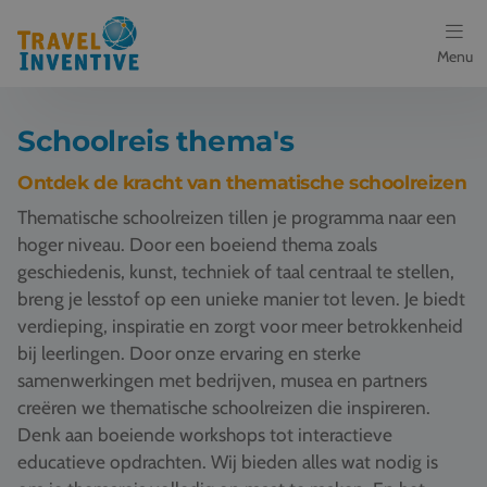
Menu
Bestemmingen
Schoolreis thema's
Schoolreis thema's
Ontdek de kracht van thematische schoolreizen
Thematische schoolreizen tillen je programma naar een
Voor docenten
hoger niveau. Door een boeiend thema zoals
geschiedenis, kunst, techniek of taal centraal te stellen,
Over ons
breng je lesstof op een unieke manier tot leven. Je biedt
verdieping, inspiratie en zorgt voor meer betrokkenheid
Een offerte aanvragen
bij leerlingen. Door onze ervaring en sterke
samenwerkingen met bedrijven, musea en partners
Referenties
creëren we thematische schoolreizen die inspireren.
Denk aan boeiende workshops tot interactieve
Nieuws
educatieve opdrachten. Wij bieden alles wat nodig is