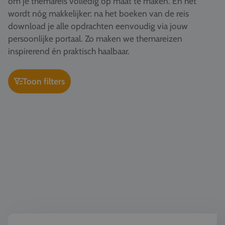
om je themareis volledig op maat te maken. En het
Vacatures
wordt nóg makkelijker: na het boeken van de reis
download je alle opdrachten eenvoudig via jouw
Contact
persoonlijke portaal. Zo maken we themareizen
076 522 30 57
inspirerend én praktisch haalbaar.
Klantportaal
Toon filters
Wereldburgerschap & democratie