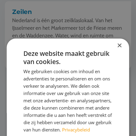
Zeilen
Nederland is één groot zeilklaslokaal. Van het
IJsselmeer en het Markermeer tot de Friese meren
en de Waddenzee. Water, wind en ruimte om
samen echt in actie te komen. Elke dag ziet e...
×
Deze website maakt gebruik
Bekijk het thema
van cookies.
We gebruiken cookies om inhoud en
advertenties te personaliseren en om ons
Surfen
verkeer te analyseren. We delen ook
informatie over uw gebruik van onze site
met onze advertentie- en analysepartners,
die deze kunnen combineren met andere
informatie die u aan hen heeft verstrekt of
die zij hebben verzameld door uw gebruik
van hun diensten.
Privacybeleid