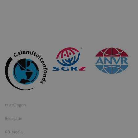
© 2026 Travel Inventive
Algemene voorwaarden
Privacy statement
Instellingen
Realisatie
RB-Media