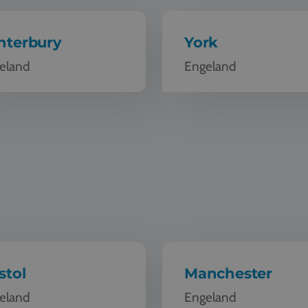
nterbury
York
eland
Engeland
 Bristol
Schoolreis Manchester
stol
Manchester
eland
Engeland