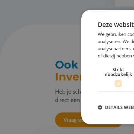
Deze websit
We gebruiken coo
analyseren. We de
analysepartners,
of die zij hebbe
Ook een buit
Strikt
Inventive?
noodzakelijk
Heb je schoolreisplannen? Stuur 
direct een offerte aan. Je ontv
DETAILS WE
Vraag een offerte aan