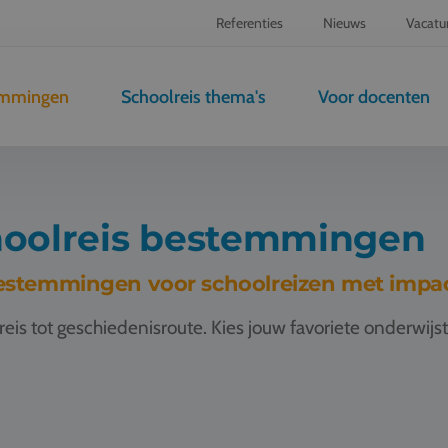
Referenties
Nieuws
Vacatu
emmingen
Schoolreis thema's
Voor docenten
oolreis bestemmingen
estemmingen voor schoolreizen met impa
lreis tot geschiedenisroute. Kies jouw favoriete onderwi
is Londen
Schoolreis Cambridge