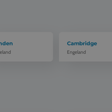
nden
Cambridge
eland
Engeland
s Canterbury
Schoolreis York