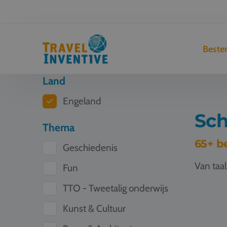
Best
Land
Engeland
Sch
Thema
65+ b
Geschiedenis
Van taa
Fun
TTO - Tweetalig onderwijs
Schoolre
Kunst & Cultuur