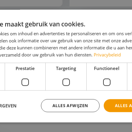
e maakt gebruik van cookies.
kies om inhoud en advertenties te personaliseren en om ons ver
len ook informatie over uw gebruik van onze site met onze adver
 die deze kunnen combineren met andere informatie die u aan hen
n verzameld door uw gebruik van hun diensten.
Privacybeleid
engewone schoolreis
me
Prestatie
Targeting
Functioneel
mij een mail en ik help je verder om het beste uit je 
angt een verrassend advies, gebaseerd op jouw persoon
ERGEVEN
ALLES AFWIJZEN
ALLES 