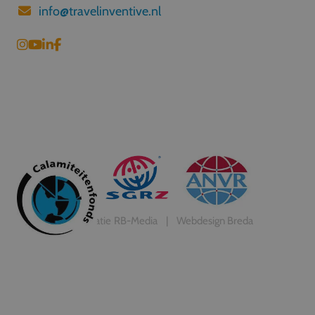
info@travelinventive.nl
Realisatie
RB-Media
Webdesign Breda