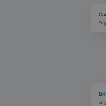
Ca
Eng
Schoolreis
Bri
Eng