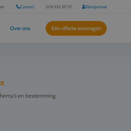
res
Contact
076 522 30 57
Klantportaal
Over ons
Een offerte aanvragen
ct
jsthema's en bestemming.
Schoolreis Oxford