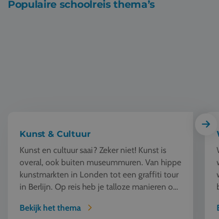
Populaire schoolreis thema’s
Kunst & Cultuur
Wer
Kunst & Cultuur
Kunst en cultuur saai? Zeker niet! Kunst is
overal, ook buiten museummuren. Van hippe
kunstmarkten in Londen tot een graffiti tour
in Berlijn. Op reis heb je talloze manieren om
kunst te beleven en...
Bekijk het thema