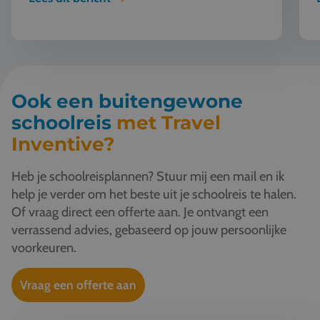
en Vivian naar Malta. Op uitnodiging van
onze lokale partner kregen zij de kans om
het eiland van dichtbij te ontdekken. Met als
vraag: wat maakt Malta interessant voor
Nederlandse scholen? Na een week op Malta
werd duidelijk waarom deze bestemming
Ook een buitengewone
steeds meer aandacht verdient binnen het
schoolreis
met Travel
onderwijs.
Inventive?
Heb je schoolreisplannen? Stuur mij een mail en ik
help je verder om het beste uit je schoolreis te halen.
Of vraag direct een offerte aan. Je ontvangt een
verrassend advies, gebaseerd op jouw persoonlijke
voorkeuren.
Vraag een offerte aan