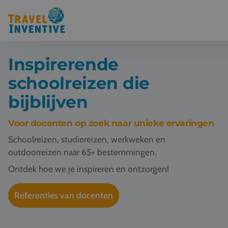
Inspirerende
Bestemmingen
schoolreizen die
Schoolreis thema's
bijblijven
Voor docenten
Voor docenten op zoek naar unieke ervaringen
Over ons
Schoolreizen, studiereizen, werkweken en
outdoorreizen naar 65+ bestemmingen.
Een offerte aanvragen
Ontdek hoe we je inspireren en ontzorgen!
Referenties
Referenties van docenten
Nieuws