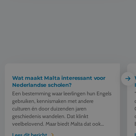
Wat maakt Malta interessant voor Nederlandse scholen?
Waar
Wat maakt Malta interessant voor
Nederlandse scholen?
Een bestemming waar leerlingen hun Engels
gebruiken, kennismaken met andere
culturen én door duizenden jaren
geschiedenis wandelen. Dat klinkt
veelbelovend. Maar biedt Malta dat ook
echt? Die vraag bracht onze collega's Angy
Lees dit bericht