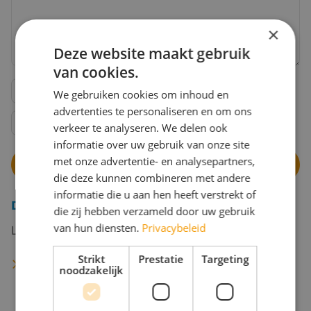
×
Deze website maakt gebruik
van cookies.
Ik wil mij inschrijven voor de maandelijkse
We gebruiken cookies om inhoud en
nieuwsbrief.
advertenties te personaliseren en om ons
Ik ga akkoord met de
privacy verklaring
van Travel
verkeer te analyseren. We delen ook
Inventive.
informatie over uw gebruik van onze site
met onze advertentie- en analysepartners,
die deze kunnen combineren met andere
informatie die u aan hen heeft verstrekt of
Direct jouw schoolreis offerte aanvragen?
die zij hebben verzameld door uw gebruik
van hun diensten.
Privacybeleid
Laat in 2 minuten je wensen achter!
Strikt
Prestatie
Targeting
Schoolreis offerte aanvragen
noodzakelijk