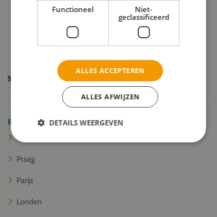
Functioneel
Niet-
geclassificeerd
Onze reispartners
ALLES ACCEPTEREN
ALLES AFWIJZEN
Populaire bestemmingen
DETAILS WEERGEVEN
Berlijn
Praag
Parijs
Londen