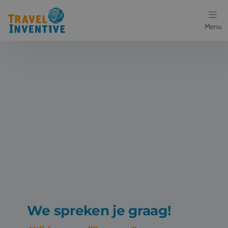
Menu
Bestemmingen
Schoolreis thema's
Voor docenten
Over ons
Een offerte aanvragen
Referenties
We spreken je graag!
Nieuws