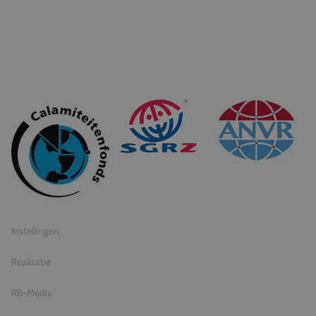
© 2026 Travel Inventive
Algemene voorwaarden
Privacy statement
Instellingen
Realisatie
RB-Media