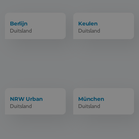
Vacatures
Contact
Berlijn
Keulen
Duitsland
Duitsland
076 522 30 57
Klantportaal
Schoolreis NRW Urban
Schoolreis München
NRW Urban
München
Duitsland
Duitsland
Schoolreis Hamburg
Schoolreis Leipzig