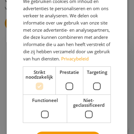
verrassend advies, gebaseerd op jouw persoonlijke
We gebruiken cookies om inhoud en
voorkeuren.
advertenties te personaliseren en om ons
verkeer te analyseren. We delen ook
informatie over uw gebruik van onze site
Vraag een offerte aan
met onze advertentie- en analysepartners,
die deze kunnen combineren met andere
informatie die u aan hen heeft verstrekt of
die zij hebben verzameld door uw gebruik
Ik help je graag verder!
van hun diensten.
Privacybeleid
Esther
Strikt
Prestatie
Targeting
Projectleider schoolreizen & Finance
noodzakelijk
Gaan we samen aan de slag?
Functioneel
Niet-
Bel mij op
076 522 30 57
geclassificeerd
Of stuur mij
een e-mail