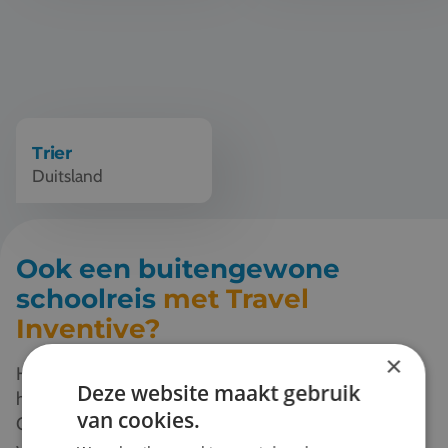
Trier
Duitsland
Ook een buitengewone
schoolreis
met Travel
Inventive?
×
Heb je schoolreisplannen? Stuur mij een mail en ik
Deze website maakt gebruik
help je verder om het beste uit je schoolreis te halen.
van cookies.
Of vraag direct een offerte aan. Je ontvangt een