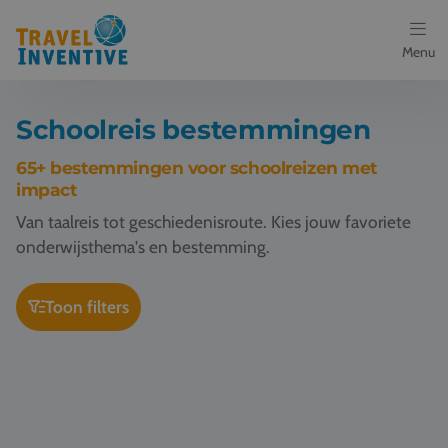
Menu
Bestemmingen
Schoolreis bestemmingen
Schoolreis thema's
65+ bestemmingen voor schoolreizen met
impact
Voor docenten
Van taalreis tot geschiedenisroute. Kies jouw favoriete
onderwijsthema's en bestemming.
Over ons
Toon filters
Een offerte aanvragen
Schoolreis Berlijn
Schoolreis Keulen
Referenties
Nieuws