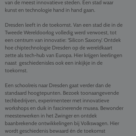
van de meest innovatieve steden. Een stad waar
Vacatures
kunst en technologie hand in hand gaan.
Contact
Dresden leeft in de toekomst. Van een stad die in de
076 522 30 57
Tweede Wereldoorlog volledig werd verwoest, tot
een centrum van innovatie: ‘Silicon Saxony’. Ontdek
Klantportaal
hoe chiptechnologie Dresden op de wereldkaart
zette als tech-hub van Europa. Hier krijgen leerlingen
naast geschiedenisles ook een inkijkje in de
toekomst.
Een schoolreis naar Dresden gaat verder dan de
standaard hoogtepunten. Bezoek toonaangevende
techbedrijven, experimenteer met innovatieve
workshops en duik in fascinerende musea. Bewonder
meesterwerken in het Zwinger en ontdek
baanbrekende ontwikkelingen bij Volkswagen. Hier
wordt geschiedenis bewaard én de toekomst