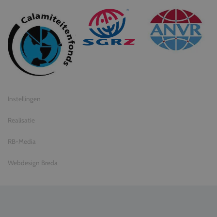
© 2026 Travel Inventive
Algemene voorwaarden
Privacy statement
Instellingen
Realisatie
RB-Media
Webdesign Breda