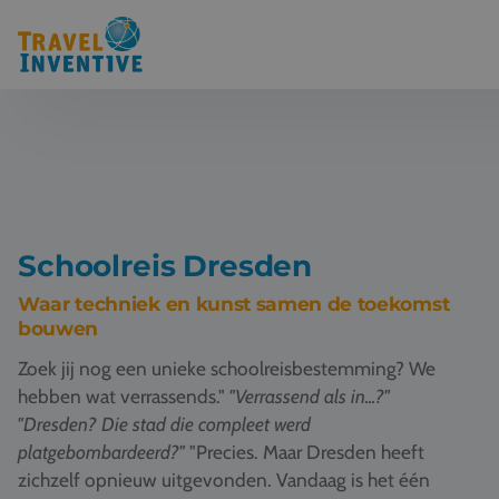
Bestemmingen
Schoolreis thema's
Voor docenten
Schoolreis Dresden
Over ons
Waar techniek en kunst samen de toekomst
bouwen
Een offerte aanvragen
Zoek jij nog een unieke schoolreisbestemming? We
hebben wat verrassends."
"Verrassend als in...?"
Referenties
"
Dresden? Die stad die compleet werd
platgebombardeerd?"
"Precies. Maar Dresden heeft
Nieuws
zichzelf opnieuw uitgevonden. Vandaag is het één