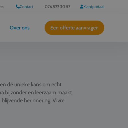
res
Contact
076 522 30 57
Klantportaal
Over ons
Een offerte aanvragen
lingen dé unieke kans om echt
tra bijzonder en leerzaam maakt.
 blijvende herinnering. Vivre