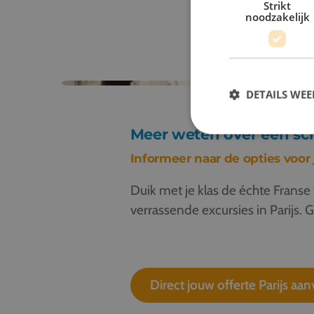
Strikt
noodzakelijk
DETAILS WE
Meer weten over een sch
Informeer naar de opties voor
Duik met je klas de échte Franse 
verrassende excursies in Parijs. 
Direct jouw offerte Parijs aa