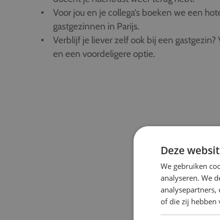
Voor jou en je collega’s boeken we een hote
gastgezinnen in Parijs.
Verblijf je liever zelf ook bij een gastgezin?
en een voordeligere optie.
Deze websit
We gebruiken coo
analyseren. We de
analysepartners,
of die zij hebbe