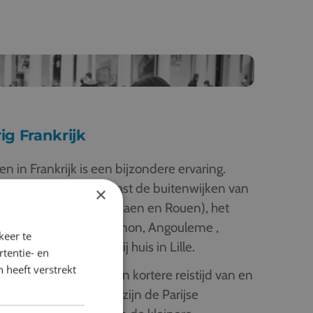
ig Frankrijk
en in Frankrijk is een bijzondere ervaring.
ing die bij blijft. Naast de buitenwijken van
×
zinnen in Normandië (Caen en Rouen), het
ce en Montpellier), Avignon, Angouleme ,
keer te
aan. Of lekker dichtbij huis in Lille.
tentie- en
 heeft verstrekt
e kleinere steden is een kortere reistijd van en
tgezinnen. Daarnaast zijn de Parijse