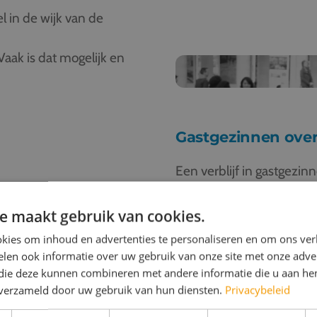
l in de wijk van de
 Vaak is dat mogelijk en
Gastgezinnen over
Een verblijf in gastgezinn
Gegarandeerd een herinner
Parijs bieden we gastge
e maakt gebruik van cookies.
zuiden van Frankrijk (Ni
kies om inhoud en advertenties te personaliseren en om ons ver
Tours, Nantes en Chartres 
len ook informatie over uw gebruik van onze site met onze adver
 die deze kunnen combineren met andere informatie die u aan hen
Voordeel van verblijf in d
n verzameld door uw gebruik van hun diensten.
Privacybeleid
naar de stad vanaf de gas