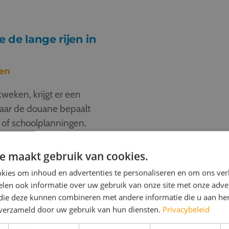
 de lange rijen in
ken
weken, krijgt er een
, maar de douane bepaalt
s of schoolplanningen.
in Frankrijk en
 te verschuiven. Soms
e maakt gebruik van cookies.
en met onze ferry-partners
kies om inhoud en advertenties te personaliseren en om ons ver
lukt niet, maar er zijn
len ook informatie over uw gebruik van onze site met onze adver
 vanuit Duinkerken
 die deze kunnen combineren met andere informatie die u aan hen
 op maandag reizen of
n verzameld door uw gebruik van hun diensten.
Privacybeleid