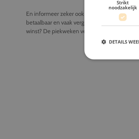
Strikt
noodzakelijk
En informeer zeker ook naar de nachtafvaart
betaalbaar en vaak vergeten alternatief zonde
winst? De piekweken vermijden.
DETAILS WE