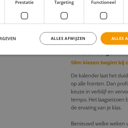
Prestatie
Targeting
Functioneel
en vanuit Nederland: een
r wachtrijen. De échte
ERGEVEN
ALLES AFWIJZEN
ALLES 
Ontdek de gouden 
Slim kiezen begint bij 
De kalender laat het duid
op alle fronten. Dan profi
keuze in verblijf en verv
tempo. Het laagseizoen 
de ervaring van je klas.
Benieuwd welke weken v