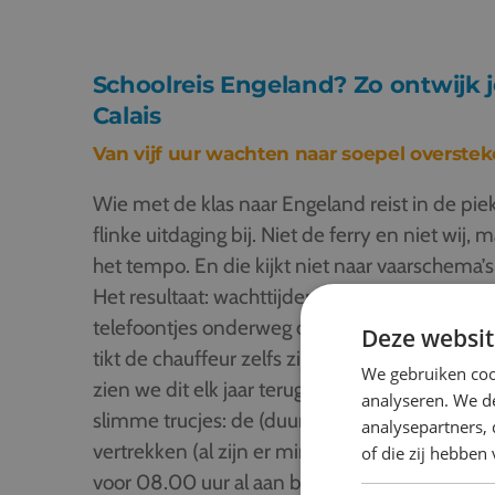
Schoolreis Engeland? Zo ontwijk je
Calais
Van vijf uur wachten naar soepel overste
Wie met de klas naar Engeland reist in de piek
flinke uitdaging bij. Niet de ferry en niet wij
het tempo. En die kijkt niet naar vaarschema’
Het resultaat: wachttijden van drie tot vijf uur 
telefoontjes onderweg om diners of excursies
Deze websit
tikt de chauffeur zelfs zijn rijtijden aan. Sam
We gebruiken coo
zien we dit elk jaar terug. Helemaal voorkomen 
analyseren. We de
slimme trucjes: de (duurdere) tunnel nemen,
analysepartners,
vertrekken (al zijn er minder afvaarten), niet
of die zij hebbe
voor 08.00 uur al aan boord zijn.