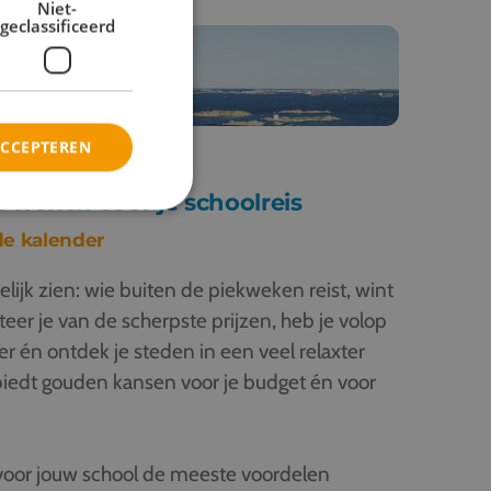
Niet-
geclassificeerd
ACCEPTEREN
weken voor je schoolreis
de kalender
elijk zien: wie buiten de piekweken reist, wint
teer je van de scherpste prijzen, heb je volop
oer én ontdek je steden in een veel relaxter
biedt gouden kansen voor je budget én voor
oor jouw school de meeste voordelen