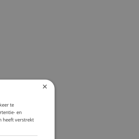
×
keer te
tentie- en
 heeft verstrekt