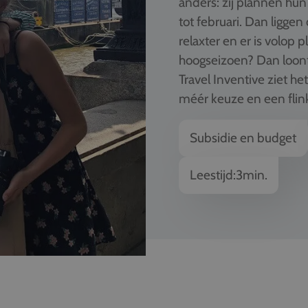
anders: zij plannen hun
tot februari. Dan liggen
relaxter en er is volop p
hoogseizoen? Dan loont
Travel Inventive ziet het 
méér keuze en een flin
Subsidie en budget
Leestijd:
3
min.