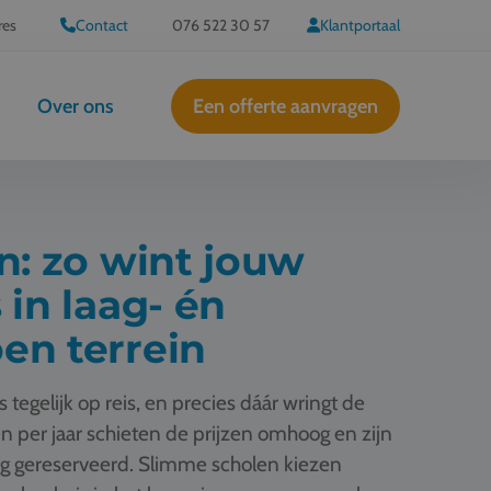
res
Contact
076 522 30 57
Klantportaal
Over ons
Een offerte aanvragen
n: zo wint jouw
 in laag- én
en terrein
 tegelijk op reis, en precies dáár wringt de
n per jaar schieten de prijzen omhoog en zijn
ang gereserveerd. Slimme scholen kiezen