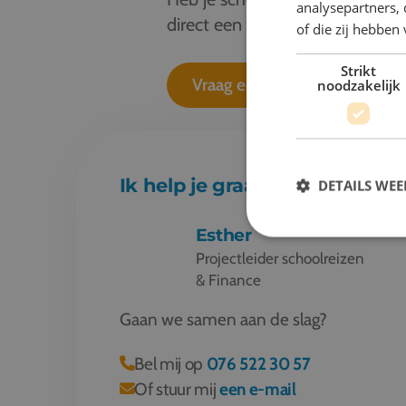
analysepartners,
direct een offerte aan. Je ontv
of die zij hebbe
Strikt
Vraag een offerte aan
noodzakelijk
Ik help je graag verder!
DETAILS WE
Esther
Projectleider schoolreizen
& Finance
Gaan we samen aan de slag?
Bel mij op
076 522 30 57
Of stuur mij
een e-mail