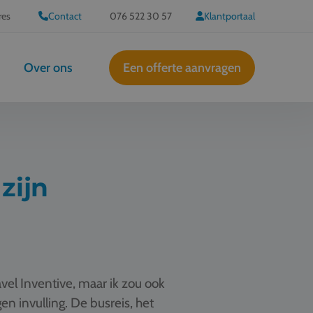
res
Contact
076 522 30 57
Klantportaal
Over ons
Een offerte aanvragen
zijn
el Inventive, maar ik zou ook
en invulling. De busreis, het