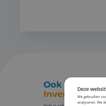
Ook een buit
Deze websit
Inventive?
We gebruiken coo
analyseren. We de
Heb je schoolreisplannen? Stuur 