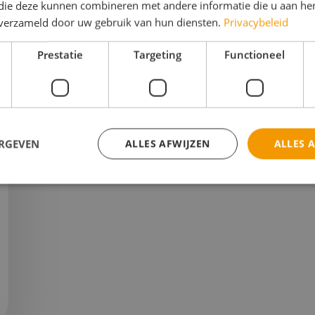
 die deze kunnen combineren met andere informatie die u aan hen
angt een verrassend advies, gebaseerd op jouw persoon
n verzameld door uw gebruik van hun diensten.
Privacybeleid
Prestatie
Targeting
Functioneel
ERGEVEN
ALLES AFWIJZEN
ALLES 