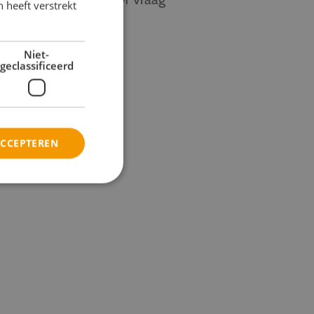
 heeft verstrekt
lijke voorkeuren.
Niet-
geclassificeerd
ACCEPTEREN