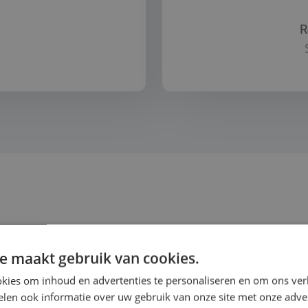
R
Goed voorbereid en prim
engewone schoolreis
me
e maakt gebruik van cookies.
kies om inhoud en advertenties te personaliseren en om ons ver
len ook informatie over uw gebruik van onze site met onze adver
mij een mail en ik help je verder om het beste uit je 