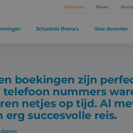
Referenties
Nieuws
Vacatu
emmingen
Schoolreis thema's
Voor docenten
 en boekingen zijn perfe
, telefoon nummers war
en netjes op tijd. Al met
 erg succesvolle reis.
edapest