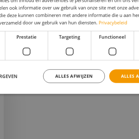
kies om inhoud en advertenties te personaliseren en om ons ver
len ook informatie over uw gebruik van onze site met onze adver
 die deze kunnen combineren met andere informatie die u aan hen
n verzameld door uw gebruik van hun diensten.
Privacybeleid
mij een mail en ik help je verder om het beste uit je 
angt een verrassend advies, gebaseerd op jouw persoon
Prestatie
Targeting
Functioneel
ERGEVEN
ALLES AFWIJZEN
ALLES 