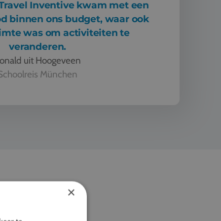
 Travel Inventive kwam met een
od binnen ons budget, waar ook
imte was om activiteiten te
veranderen.
onald uit Hoogeveen
Schoolreis München
a geregeld vanaf school en weer terug. Travel Inventive kwam met
×
t Travel