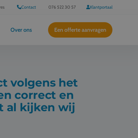
res
Contact
076 522 30 57
Klantportaal
Over ons
Een offerte aanvragen
ct volgens het
en correct en
 al kijken wij