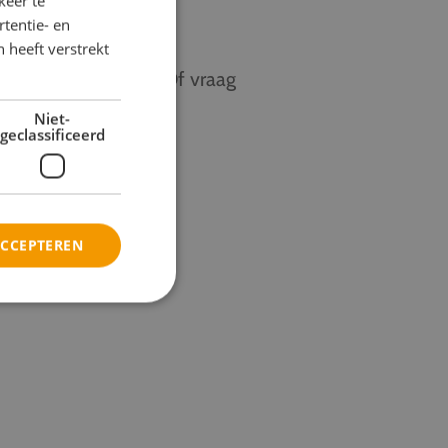
keer te
tentie- en
 heeft verstrekt
schoolreis te halen. Of vraag
lijke voorkeuren.
Niet-
geclassificeerd
ACCEPTEREN