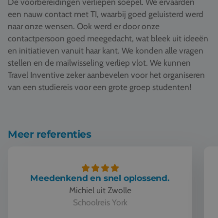
De voorbereidingen verliepen soepel. We ervaarden
Vacatures
een nauw contact met TI, waarbij goed geluisterd werd
naar onze wensen. Ook werd er door onze
Contact
contactpersoon goed meegedacht, wat bleek uit ideeën
076 522 30 57
en initiatieven vanuit haar kant. We konden alle vragen
stellen en de mailwisseling verliep vlot. We kunnen
Klantportaal
Travel Inventive zeker aanbevelen voor het organiseren
van een studiereis voor een grote groep studenten!
Meer referenties
Meedenkend en snel oplossend.
Michiel uit Zwolle
Schoolreis York
Meedenkend en snel oplossend.