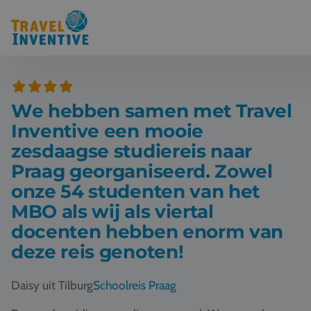
Bestemmingen
We hebben samen met Travel
Schoolreis thema's
Inventive een mooie
Voor docenten
zesdaagse studiereis naar
Praag georganiseerd. Zowel
Over ons
onze 54 studenten van het
MBO als wij als viertal
Een offerte aanvragen
docenten hebben enorm van
deze reis genoten!
Referenties
Daisy uit Tilburg
Schoolreis Praag
Nieuws