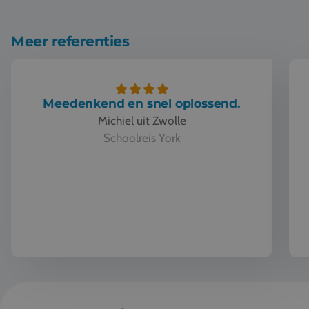
Vacatures
Contact
Meer referenties
076 522 30 57
Klantportaal
Meedenkend en snel oplossend.
Michiel uit Zwolle
Schoolreis York
Meedenkend en snel oplossend.