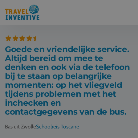
Bestemmingen
Goede en vriendelijke service.
Schoolreis thema's
Altijd bereid om mee te
Voor docenten
denken en ook via de telefoon
bij te staan op belangrijke
Over ons
momenten: op het vliegveld
tijdens problemen met het
Een offerte aanvragen
inchecken en
contactgegevens van de bus.
Referenties
Bas uit Zwolle
Schoolreis Toscane
Nieuws