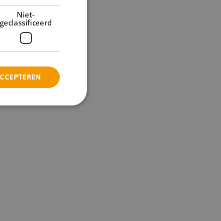
Niet-
geclassificeerd
ACCEPTEREN