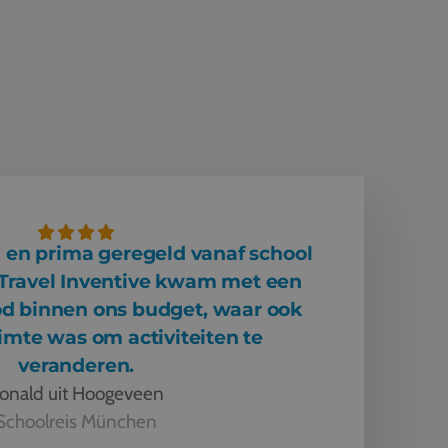
 en prima geregeld vanaf school
 Travel Inventive kwam met een
od binnen ons budget, waar ook
imte was om activiteiten te
veranderen.
onald uit Hoogeveen
Schoolreis München
a geregeld vanaf school en weer terug. Travel Inventive kwam met