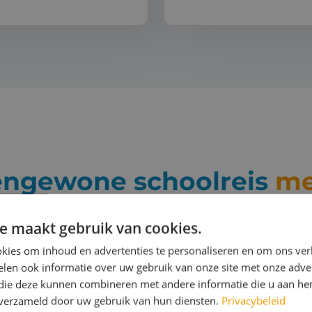
engewone schoolreis
me
e maakt gebruik van cookies.
mij een mail en ik help je verder om het beste uit je 
kies om inhoud en advertenties te personaliseren en om ons ver
angt een verrassend advies, gebaseerd op jouw persoon
len ook informatie over uw gebruik van onze site met onze adver
 die deze kunnen combineren met andere informatie die u aan hen
n verzameld door uw gebruik van hun diensten.
Privacybeleid