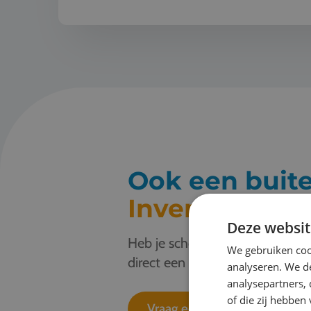
Ook een buit
Inventive?
Deze websit
Heb je schoolreisplannen? Stuur 
We gebruiken coo
direct een offerte aan. Je ontv
analyseren. We de
analysepartners,
of die zij hebbe
Vraag een offerte aan