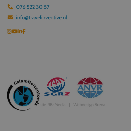
076 522 30 57
info@travelinventive.nl
Realisatie
RB-Media
Webdesign Breda