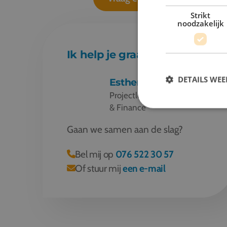
Strikt
noodzakelijk
Ik help je graag verder!
DETAILS WE
Esther
Projectleider schoolreizen
& Finance
Gaan we samen aan de slag?
Bel mij op
076 522 30 57
Of stuur mij
een e-mail