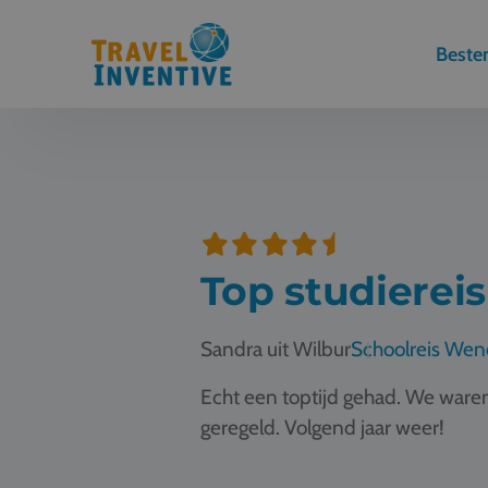
Best
Top studierei
Sandra uit Wilbur
Schoolreis We
Echt een toptijd gehad. We waren
geregeld. Volgend jaar weer!