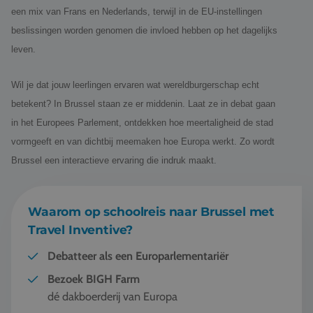
Vacatures
een mix van Frans en Nederlands, terwijl in de EU-instellingen
beslissingen worden genomen die invloed hebben op het dagelijks
Contact
leven.
076 522 30 57
Wil je dat jouw leerlingen ervaren wat wereldburgerschap echt
Klantportaal
betekent? In Brussel staan ze er middenin. Laat ze in debat gaan
in het Europees Parlement, ontdekken hoe meertaligheid de stad
vormgeeft en van dichtbij meemaken hoe Europa werkt. Zo wordt
Brussel een interactieve ervaring die indruk maakt.
Waarom op schoolreis naar Brussel met
Travel Inventive?
Debatteer als een Europarlementariër
Bezoek BIGH Farm
dé dakboerderij van Europa