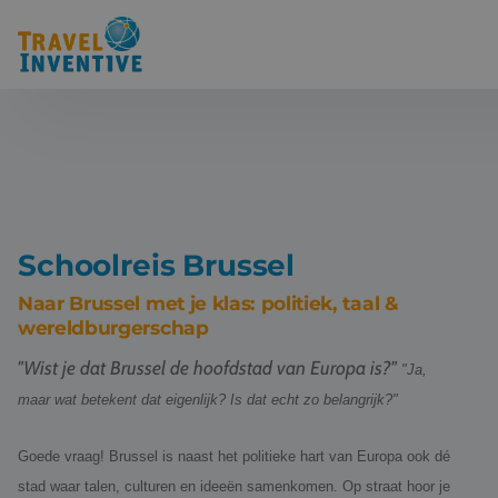
Bestemmingen
Schoolreis thema's
Voor docenten
Schoolreis Brussel
Over ons
Naar Brussel met je klas: politiek, taal &
wereldburgerschap
Een offerte aanvragen
"Wist je dat Brussel de hoofdstad van Europa is?"
"Ja,
maar wat betekent dat eigenlijk? Is dat echt zo belangrijk?"
Referenties
Goede vraag! Brussel is naast het politieke hart van Europa ook dé
Nieuws
stad waar talen, culturen en ideeën samenkomen. Op straat hoor je