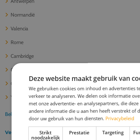
Antwerpen
Normandië
Valencia
Rome
Cambridge
Oxford
Deze website maakt gebruik van co
Canterbury
We gebruiken cookies om inhoud en advertenties t
verkeer te analyseren. We delen ook informatie ove
York
met onze advertentie- en analysepartners, die de
andere informatie die u aan hen heeft verstrekt of 
Bekijk alle 67 bestemmingen
door uw gebruik van hun diensten.
Privacybeleid
Strikt
Prestatie
Targeting
Fu
Veel gelezen
noodzakelijk