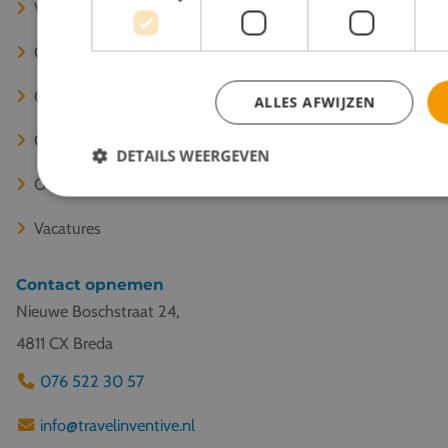
Voor docenten
Over ons
Onze specialisten
ALLES AFWIJZEN
Contact
DETAILS WEERGEVEN
Offerte aanvragen
Vacatures
Contact opnemen
Nieuwe Boschstraat 24,
4811 CX Breda
076 522 30 57
info@travelinventive.nl