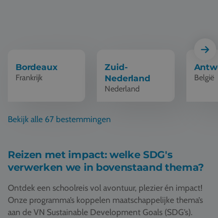
Schoolreis Bordeaux
Schoolreis Zuid-Nederland
Schoolre
Bordeaux
Zuid-
Antw
Frankrijk
België
Nederland
Nederland
Bekijk alle 67 bestemmingen
Reizen met impact: welke SDG's
verwerken we in bovenstaand thema?
Ontdek een schoolreis vol avontuur, plezier én impact!
Onze programma’s koppelen maatschappelijke thema’s
aan de VN Sustainable Development Goals (SDG’s).