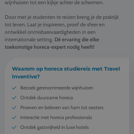
wijnhuizen tot een kijkje achter de schermen.
Vacatures
Contact
Door met je studenten te reizen breng je de praktijk
tot leven. Laat je inspireren, proef de sfeer en
076 522 30 57
ontwikkel onmisbarevaardigheden in een
internationale setting.
Dé ervaring die elke
Klantportaal
toekomstige horeca-expert nodig heeft!
Waarom op horeca studiereis met Travel
Inventive?
Bezoek gerenommeerde wijnhuizen
Ontdek duurzame horeca
Proeven en beleven van ham tot oesters
Interactie met horeca professionals
Ontdek gastvrijheid in luxe hotels