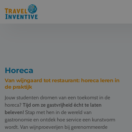
Bestemmingen
Schoolreis thema's
Voor docenten
Horeca
Over ons
Van wijngaard tot restaurant: horeca leren in
de praktijk
Een offerte aanvragen
Jouw studenten dromen van een toekomst in de
horeca?
Tijd om ze gastvrijheid écht te laten
Referenties
beleven!
Stap met hen in de wereld van
gastronomie en ontdek hoe service een kunstvorm
Nieuws
wordt. Van wijnproeverijen bij gerenommeerde