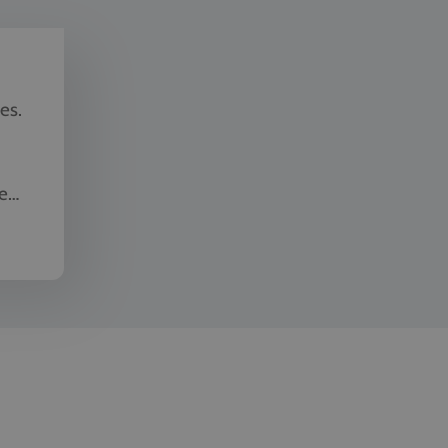
es.
e