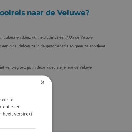
olreis naar de Veluwe?
ur, cultuur en duurzaamheid combineert? Op de Veluwe
t een gids, duiken ze in de geschiedenis en gaan ze sportieve
iet ver weg te zijn. In deze video zie je hoe de Veluwe
×
n!
keer te
tentie- en
 heeft verstrekt