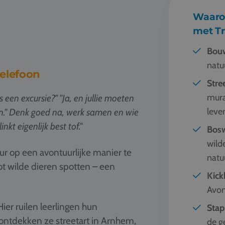
Waaro
met Tr
Bouw
natu
telefoon
Stre
mural
een excursie?" "Ja, en jullie moeten
leve
en." Denk goed na, werk samen en wie
inkt eigenlijk best tof."
Bosw
wild
r op een avontuurlijke manier te
natu
 wilde dieren spotten – een
Kick
Avon
Hier ruilen leerlingen hun
Stap
ontdekken ze streetart in Arnhem,
de g