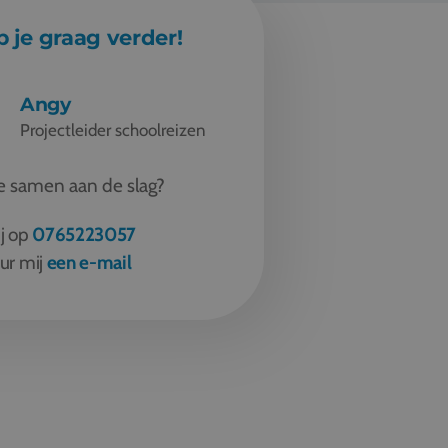
p je graag verder!
Angy
Projectleider schoolreizen
 samen aan de slag?
ij op
0765223057
ur mij
een e-mail