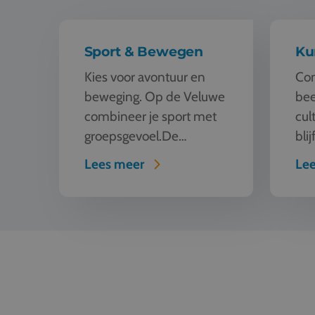
Sport & Bewegen
Ku
Kies voor avontuur en
Com
beweging. Op de Veluwe
bee
combineer je sport met
cul
groepsgevoel.De
bli
klassiekers met impact
kun
Lees meer
Le
Klimbos Garderen Laat je
Krö
leerlingen los tussen de
Van
boomtoppen. 10
bos
parcoursen vol spannin...
Bin