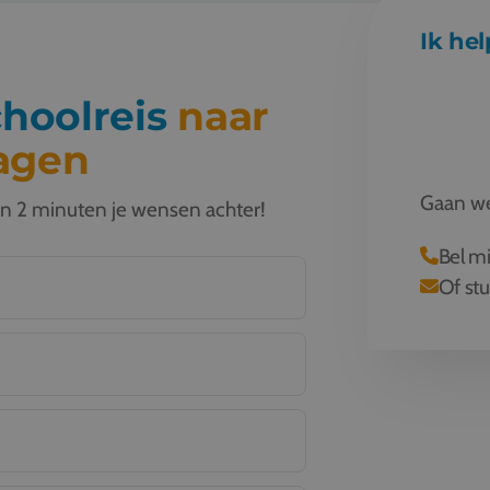
Ik hel
choolreis
naar
agen
Gaan we
t in 2 minuten je wensen achter!
Bel m
Of stu