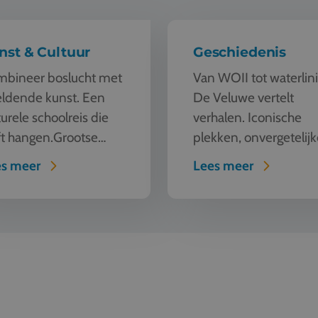
nst & Cultuur
Geschiedenis
bineer boslucht met
Van WOII tot waterlini
ldende kunst. Een
De Veluwe vertelt
turele schoolreis die
verhalen. Iconische
jft hangen.Grootse
plekken, onvergetelijk
st op groene grond
verhalen Airborne
es meer
Lees meer
ller-Müller Museum
Museum Hartenstein
 Gogh spotten in het
(Oosterbeek) Laat
? Hier kan het.
leerlingen landen in
nen...
september 1944. Met
beeld, ge...