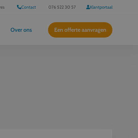
res
Contact
076 522 30 57
Klantportaal
Over ons
Een offerte aanvragen