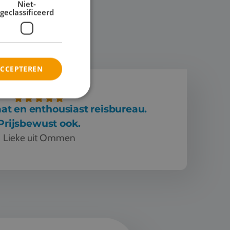
Niet-
geclassificeerd
ACCEPTEREN
t en enthousiast reisbureau.
Prijsbewust ook.
Lieke uit Ommen
siast reisbureau. Prijsbewust ook.