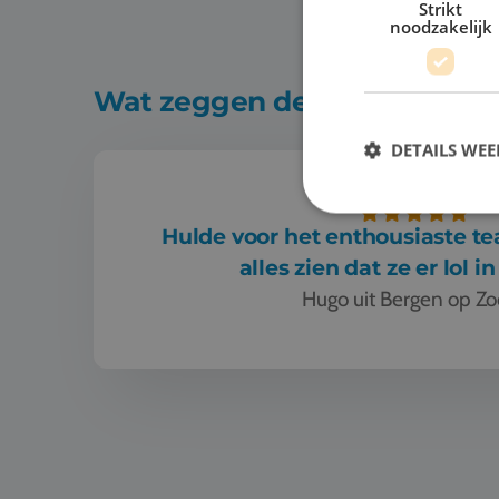
Strikt
noodzakelijk
Wat zeggen de docenten?
DETAILS WE
Hulde voor het enthousiaste te
alles zien dat ze er lol 
Hugo uit Bergen op Z
Hulde voor het enthousiaste team! Je kunt aan a