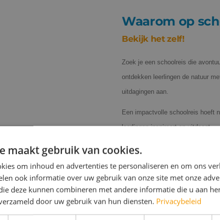
Waarom op scho
Bekijk het zelf!
Zoek je een schoolreis die avontu
ontdekken leerlingen de natuur me
uitdagingen aan.
Een impactvolle schoolreis hoeft n
leerlingen inspireert en uitdaagt.
e maakt gebruik van cookies.
Druk op play en laat je verrasse
kies om inhoud en advertenties te personaliseren en om ons ver
len ook informatie over uw gebruik van onze site met onze adver
 die deze kunnen combineren met andere informatie die u aan hen
n verzameld door uw gebruik van hun diensten.
Privacybeleid