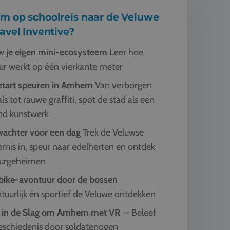
m op schoolreis naar de Veluwe
avel Inventive?
 je eigen mini-ecosysteem
Leer hoe
ur werkt op één vierkante meter
etart speuren in Arnhem
Van verborgen
s tot rauwe graffiti, spot de stad als een
nd kunstwerk
achter voor een dag
Trek de Veluwse
ernis in, speur naar edelherten en ontdek
urgeheimen
bike-avontuur door de bossen
tuurlijk én sportief de Veluwe ontdekken
 in de Slag om Arnhem met VR
– Beleef
eschiedenis door soldatenogen