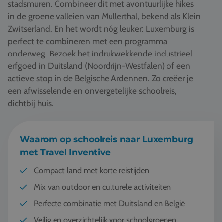
stadsmuren. Combineer dit met avontuurlijke hikes
Vacatures
in de groene valleien van Mullerthal, bekend als Klein
Contact
Zwitserland. En het wordt nóg leuker: Luxemburg is
perfect te combineren met een programma
076 522 30 57
onderweg. Bezoek het indrukwekkende industrieel
erfgoed in Duitsland (Noordrijn-Westfalen) of een
Klantportaal
actieve stop in de Belgische Ardennen. Zo creëer je
een afwisselende en onvergetelijke schoolreis,
dichtbij huis.
Waarom op schoolreis naar Luxemburg
met Travel Inventive
Compact land met korte reistijden
Mix van outdoor en culturele activiteiten
Perfecte combinatie met Duitsland en België
Veilig en overzichtelijk voor schoolgroepen