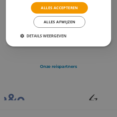
Gaan we samen aan de slag?
ALLES ACCEPTEREN
Bel mij op
0765223057
ALLES AFWIJZEN
Of stuur mij
een e-mail
DETAILS WEERGEVEN
Onze reispartners