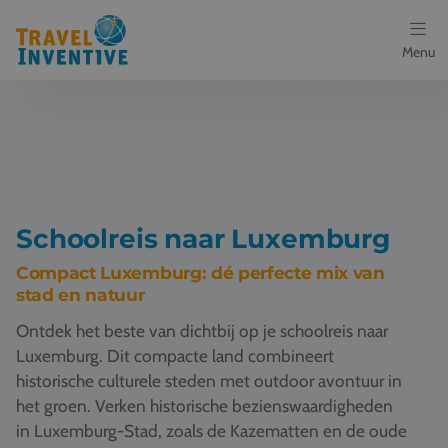
Menu
Bestemmingen
Schoolreis thema's
Voor docenten
Schoolreis naar Luxemburg
Over ons
Compact Luxemburg: dé perfecte mix van
stad en natuur
Een offerte aanvragen
Ontdek het beste van dichtbij op je schoolreis naar
Luxemburg. Dit compacte land combineert
Referenties
historische culturele steden met outdoor avontuur in
het groen. Verken historische bezienswaardigheden
Nieuws
in Luxemburg-Stad, zoals de Kazematten en de oude