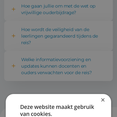
Hoe gaan jullie om met de wet op
vrijwillige ouderbijdrage?
Hoe wordt de veiligheid van de
leerlingen gegarandeerd tijdens de
reis?
Welke informatievoorziening en
Excursies op maat
updates kunnen docenten en
ouders verwachten voor de reis?
×
Deze website maakt gebruik
van cookies.