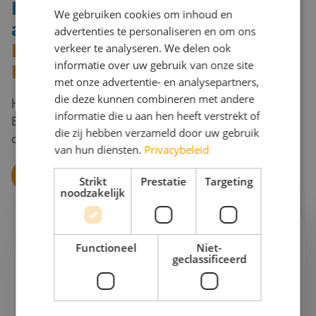
Interesse in een culturele én
We gebruiken cookies om inhoud en
avontuurlijke schoolreis
naar
advertenties te personaliseren en om ons
Maaltijden
Luxemburg met Travel
verkeer te analyseren. We delen ook
informatie over uw gebruik van onze site
Inventve?
met onze advertentie- en analysepartners,
die deze kunnen combineren met andere
Heb je plannen voor een schoolreis naar Luxemburg?
informatie die u aan hen heeft verstrekt of
Bel of mail me en ik maak een avontuurlijk én
die zij hebben verzameld door uw gebruik
cultureel programma voor je.
van hun diensten.
Privacybeleid
Schoolreis Offerte Luxemburg aanvragen
Strikt
Prestatie
Targeting
Vervoer ter plaatse (afhankelijk van
noodzakelijk
bestemming)
Ik help je graag verder!
Functioneel
Niet-
geclassificeerd
Angy
Projectleider schoolreizen