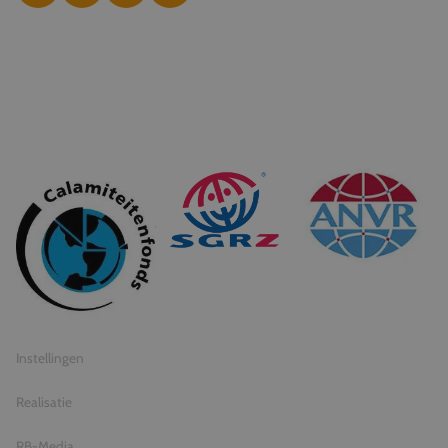
© 2026 Travel Inventive
Algemene voorwaarden
Privacy statement
Instellingen
Realisatie
RB-Media