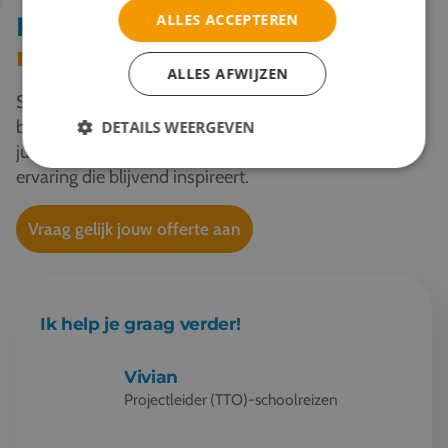
ALLES ACCEPTEREN
Klaar om samen
impact
te
maken?
ALLES AFWIJZEN
Samen ontwerpen we een reis die leren, beleven en
bijdragen verbindt. Ontdek welke SDG’s passen bij
DETAILS WEERGEVEN
jullie onderwijsdoelen en geef je leerlingen een
ervaring die blijvend inspireert.
Vraag gelijk jouw offerte aan
Ik help je graag verder!
Vivian
Projectleider (TTO)-schoolreizen