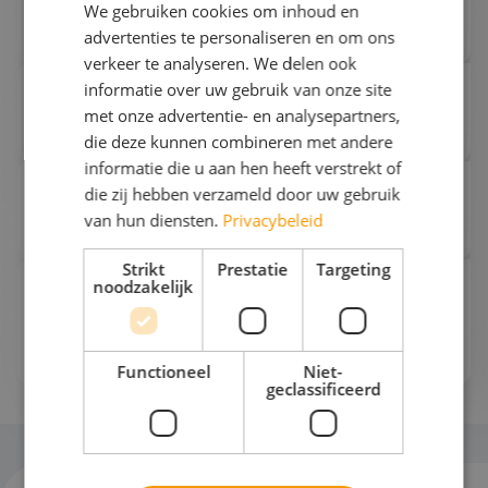
Hoe verwerken leerlingen de SDG’s
We gebruiken cookies om inhoud en
tijdens hun schoolreis?
advertenties te personaliseren en om ons
verkeer te analyseren. We delen ook
informatie over uw gebruik van onze site
Wat houdt de module Beyond
met onze advertentie- en analysepartners,
Borders in?
die deze kunnen combineren met andere
informatie die u aan hen heeft verstrekt of
die zij hebben verzameld door uw gebruik
Wat houdt de gratis module
van hun diensten.
Privacybeleid
duurzaamheid op schoolreis in?
Strikt
Prestatie
Targeting
noodzakelijk
Waarom kiezen scholen voor een
SDG-gerichte reis met Travel
Inventive?
Functioneel
Niet-
geclassificeerd