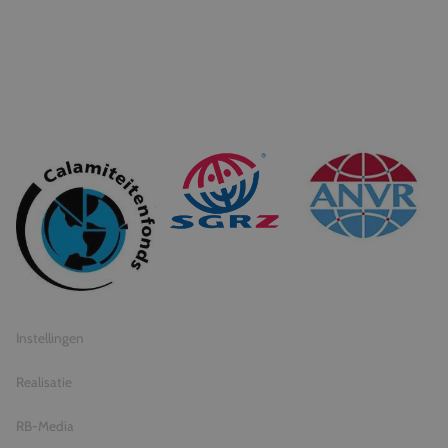
© 2026 Travel Inventive
Algemene voorwaarden
Privacy statement
Instellingen
Realisatie
RB-Media