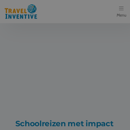
Menu
Bestemmingen
Schoolreis thema's
Voor docenten
Over ons
Een offerte aanvragen
Referenties
Nieuws
Schoolreizen met impact