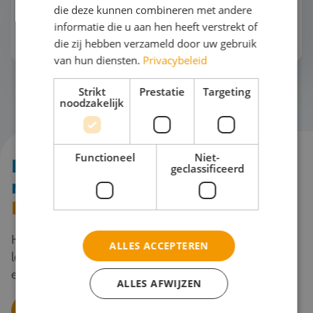
Welke informatievoorziening en
die deze kunnen combineren met andere
Excursies op maat
updates kunnen docenten en
informatie die u aan hen heeft verstrekt of
ouders verwachten voor de reis?
die zij hebben verzameld door uw gebruik
van hun diensten.
Privacybeleid
Strikt
Prestatie
Targeting
noodzakelijk
Functioneel
Niet-
Interesse in een expeditiereis
geclassificeerd
naar
Zuid-Afrika met Travel
Maaltijden
Inventive?
Heb je plannen voor een bijzondere reis met je
ALLES ACCEPTEREN
leerlingen naar Zuid-Afrika Bel of mail me en ik maak
een avontuurlijk én intercultureel programma voor je.
ALLES AFWIJZEN
Schoolreis Offerte Zuid-Afrika aanvragen