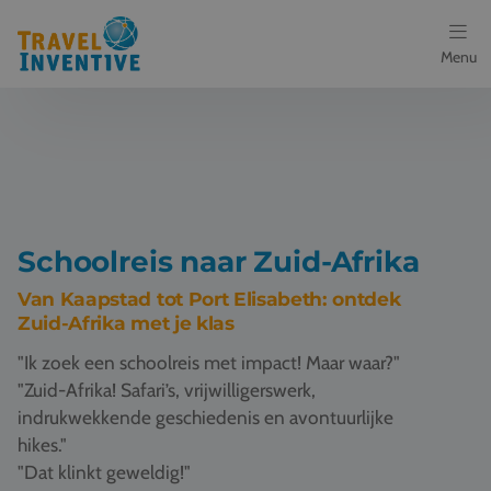
Menu
Bestemmingen
Schoolreis thema's
Voor docenten
Schoolreis naar Zuid-Afrika
Over ons
Van Kaapstad tot Port Elisabeth: ontdek
Zuid-Afrika met je klas
Een offerte aanvragen
"Ik zoek een schoolreis met impact! Maar waar?"
"Zuid-Afrika! Safari’s, vrijwilligerswerk,
Referenties
indrukwekkende geschiedenis en avontuurlijke
hikes."
Nieuws
"Dat klinkt geweldig!"