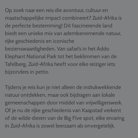
Vacatures
Op zoek naar een reis die avontuur, cultuur en
Contact
maatschappelijke impact combineert? Zuid-Afrika is
de perfecte bestemming! Dit fascinerende land
076 522 30 57
biedt een unieke mix van adembenemende natuur,
rijke geschiedenis en iconische
Klantportaal
bezienswaardigheden. Van safari’s in het Addo
Elephant National Park tot het beklimmen van de
Tafelberg, Zuid-Afrika heeft voor elke reiziger iets
bijzonders in petto.
Tijdens je reis kun je niet alleen de indrukwekkende
natuur ontdekken, maar ook bijdragen aan lokale
gemeenschappen door middel van vrijwilligerswerk.
Of je nu de rijke geschiedenis van Kaapstad verkent
of de wilde dieren van de Big Five spot, elke ervaring
in Zuid-Afrika is zowel leerzaam als onvergetelijk.