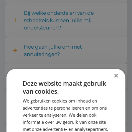
Bij welke onderdelen van de
schoolreis kunnen jullie mij
ondersteunen?
Vastleggen basis van de reis,
Hoe gaan jullie om met
vervoer en accommodatie
annuleringen?
Hoe gaan jullie om met de wet op
×
vrijwillige ouderbijdrage?
Deze website maakt gebruik
van cookies.
Hoe wordt de veiligheid van de
We gebruiken cookies om inhoud en
leerlingen gegarandeerd tijdens de
advertenties te personaliseren en om ons
reis?
verkeer te analyseren. We delen ook
informatie over uw gebruik van onze site
met onze advertentie- en analysepartners,