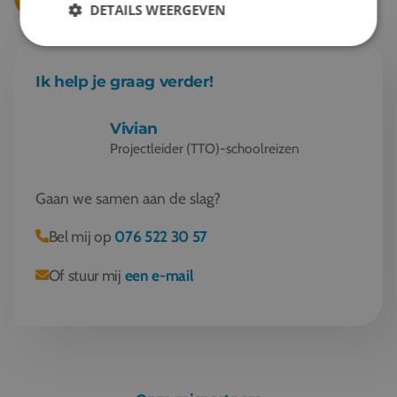
DETAILS WEERGEVEN
Vervoer ter plaatse (afhankelijk van
bestemming)
Ik help je graag verder!
Vivian
Projectleider (TTO)-schoolreizen
Gaan we samen aan de slag?
Bel mij op
076 522 30 57
Of stuur mij
een e-mail